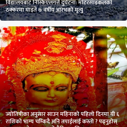
विद्यालयबाट निस्किएलगत्तै दुर्घटना: मोटरसाइकलको
ठक्करमा घाइते ७ वर्षीय आरभको मृत्यु
ज्योतिषीका अनुसार साउन महिनाको पहिलो दिनमा यी ६
राशिको भाग्य चम्किदै अनि तपाईलाई कस्तो ? पढ्नुहोस्