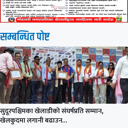
सम्बन्धित पाेष्ट
सुदूरपश्चिमका खेलाडीको संघर्षप्रति सम्मान,
खेलकुदमा लगानी बढाउन…