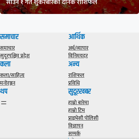
साउन १ गते शुकरबारको दैनिक राशिफल
समाचार
आर्थिक
समाचार
अर्थ/व्यापार
सुदूरपश्चिम प्रदेश
विनिमयदर
कला
अन्य
कला/साहित्य
राशिफल
मनोरञ्जन
प्रविधि
थप
सुदूरखबर
हाम्राे बारेमा
हाम्राे टिम
प्राइभेसी पाेलिसी
विज्ञापन
सम्पर्क