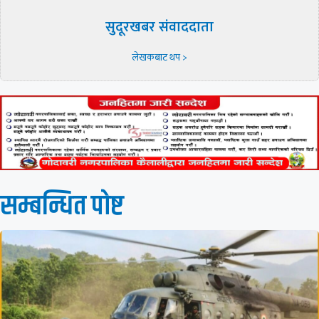
सुदूरखबर संवाददाता
लेखकबाट थप >
सम्बन्धित पाेष्ट