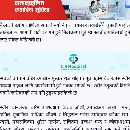
कैलाली उद्योग वाणिज्य संघको नयाँ नेतृत्व चयनको तयारीसँगै चुनावी माहोल
तातेको छ। आगामी भदौ २८ गते हुने निर्वाचनमा दुई प्यानलबीच प्रतिस्पर्धा हुने
स्पष्ट संकेत देखिएको छ।
संघको वर्तमान वरिष्ठ उपाध्यक्ष पुस्कर राज ओझा र पूर्व महासचिव रुपेस स्वाँर
अध्यक्ष पदका लागि आमनेसामने हुने पक्का भएको छ। स्वाँर नेतृत्वको टिमले
पदाधिकारीहरूको नाम पनि टुङ्ग्याइसकेको छ।
स्वाँर प्यानलबाट वरिष्ठ उपाध्यक्षमा केशव जोशी, उपाध्यक्षमा लक्ष्मण पन्त,
अनिल भुजानिया, राधिका चौधरी र सिद्धराज पनेरु उम्मेदवार बनेका छन्।
त्यस्तै, महासचिवमा शुरेस पाण्डेय, सचिवमा प्रकाश चन्द र कोषाध्यक्षमा
तिलक बोहरा उम्मेदवार रहनेछन्। कार्यसमिति सदस्यको नाम भने चाँडै