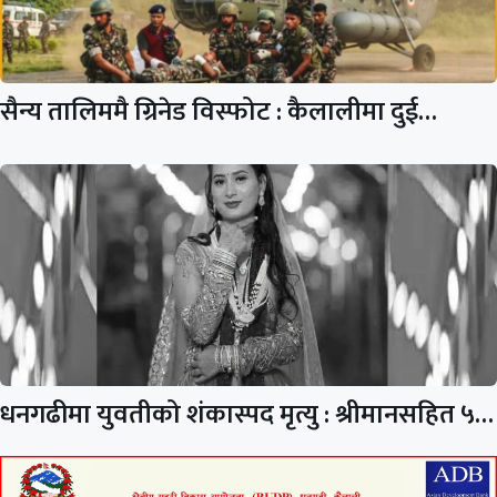
सैन्य तालिममै ग्रिनेड विस्फोट : कैलालीमा दुई…
धनगढीमा युवतीको शंकास्पद मृत्यु : श्रीमानसहित ५…