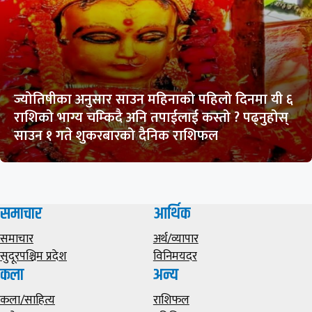
ज्योतिषीका अनुसार साउन महिनाको पहिलो दिनमा यी ६
राशिको भाग्य चम्किदै अनि तपाईलाई कस्तो ? पढ्नुहोस्
साउन १ गते शुकरबारको दैनिक राशिफल
समाचार
आर्थिक
समाचार
अर्थ/व्यापार
सुदूरपश्चिम प्रदेश
विनिमयदर
कला
अन्य
कला/साहित्य
राशिफल