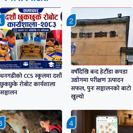
वर्षौँदेखि बन्द हेटौँडा कपडा
धनगढीको CCS स्कूलमा दशौं
उद्योगमा परीक्षण उत्पादन
छुकछुके रोबोट कार्यशाला
सफल, पुनः सञ्चालनको बाटो
सञ्चालन
खुल्यो