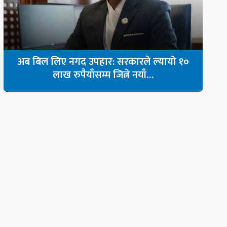
अब बिल लिए नगद उपहार: सरकारले ल्यायो १०
लाख रुपैयाँसम्म जित्ने नयाँ…