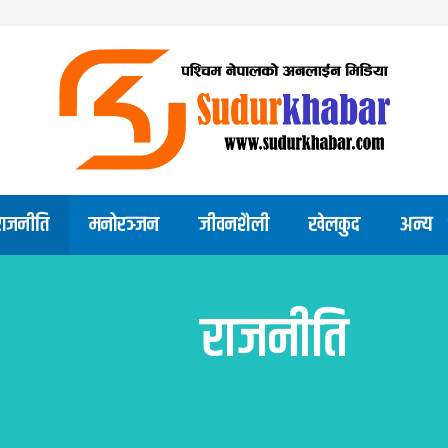
राजनीति
मनोरञ्जन
जीवनशैली
खेलकुद
अन्य
राजनीति