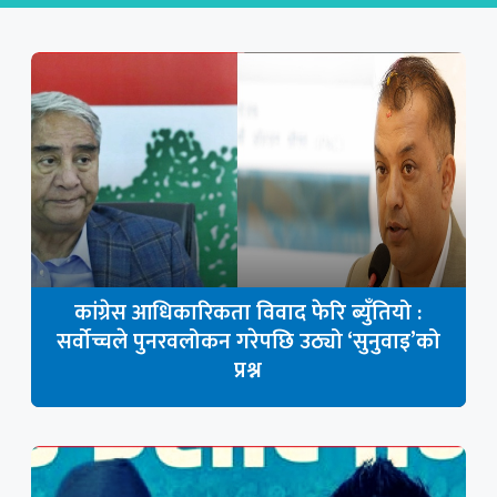
कांग्रेस आधिकारिकता विवाद फेरि ब्युँतियो :
सर्वोच्चले पुनरवलोकन गरेपछि उठ्यो ‘सुनुवाइ’को
प्रश्न