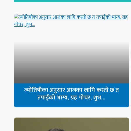
ज्योतिषीका अनुसार आजका लागि कस्तो छ त
तपाईंको भाग्य, ग्रह गोचर, शुभ…