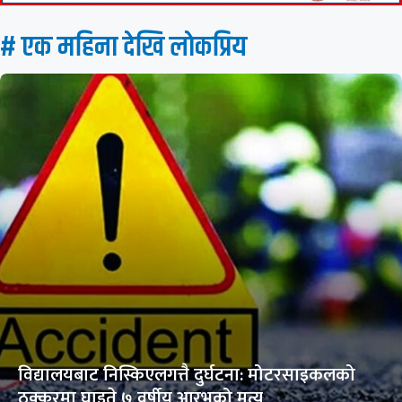
# एक महिना देखि लाेकप्रिय
विद्यालयबाट निस्किएलगत्तै दुर्घटना: मोटरसाइकलको
ठक्करमा घाइते ७ वर्षीय आरभको मृत्यु