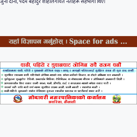
जुना दानी, पदम बहादुर शाहीलगायत नेताहरू सहभागी थिए।