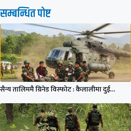
सम्बन्धित पाेष्ट
सैन्य तालिममै ग्रिनेड विस्फोट : कैलालीमा दुई…