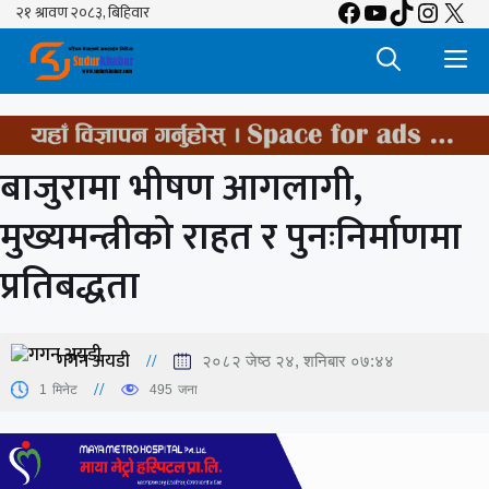
Facebook
YouTube
TikTok
Insta
X
Skip
to
M
content
बाजुरामा भीषण आगलागी,
मुख्यमन्त्रीको राहत र पुनःनिर्माणमा
प्रतिबद्धता
गगन अयडी
२०८२ जेष्ठ २४, शनिबार ०७:४४
1
मिनेट
495
जना