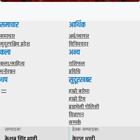
समाचार
आर्थिक
समाचार
अर्थ/व्यापार
सुदूरपश्चिम प्रदेश
विनिमयदर
कला
अन्य
कला/साहित्य
राशिफल
मनोरञ्जन
प्रविधि
थप
सुदूरखबर
हाम्राे बारेमा
हाम्राे टिम
प्राइभेसी पाेलिसी
विज्ञापन
सम्पर्क
सम्पादकः
डेस्क सम्पादक
:
केशब सिंह धामी
केएस धामी