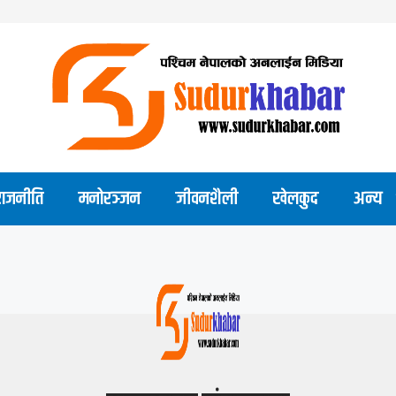
राजनीति
मनोरञ्जन
जीवनशैली
खेलकुद
अन्य