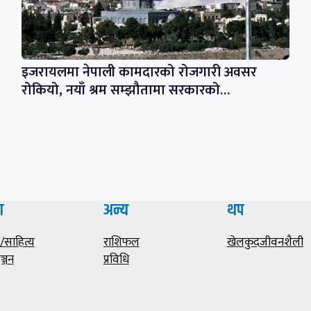
इजरायलमा नेपाली कामदारको रोजगारी अवसर
रोकियो, नयाँ श्रम सम्झौतामा सरकारको…
ा
अन्य
थप
साहित्य
राशिफल
खेलकुद
जीवनशैली
ञ्जन
प्रविधि