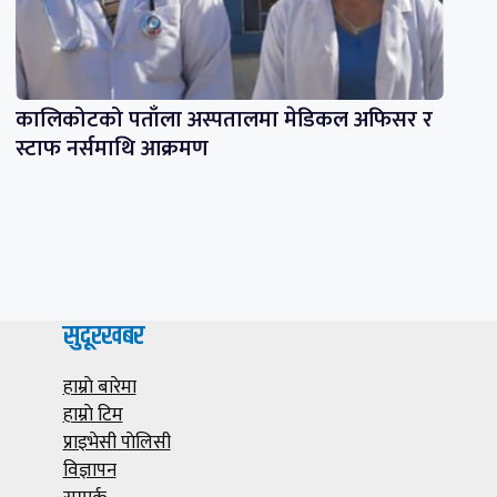
कालिकोटको पताँला अस्पतालमा मेडिकल अफिसर र
स्टाफ नर्समाथि आक्रमण
सुदूरखबर
हाम्राे बारेमा
हाम्राे टिम
प्राइभेसी पाेलिसी
विज्ञापन