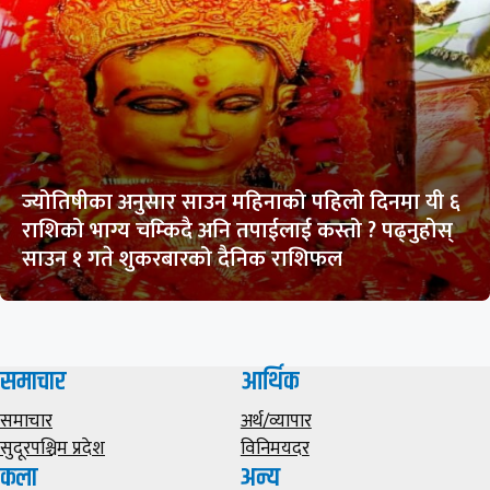
ज्योतिषीका अनुसार साउन महिनाको पहिलो दिनमा यी ६
राशिको भाग्य चम्किदै अनि तपाईलाई कस्तो ? पढ्नुहोस्
साउन १ गते शुकरबारको दैनिक राशिफल
समाचार
आर्थिक
समाचार
अर्थ/व्यापार
सुदूरपश्चिम प्रदेश
विनिमयदर
कला
अन्य