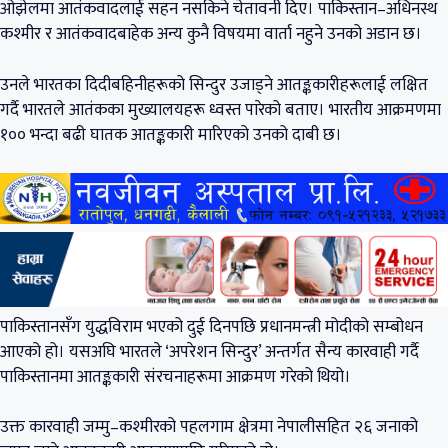
ओझेलमा आतंकवादलाई सहन नसकिने चेतावनी दिए। पाकिस्तान–अधिनस्थ
कश्मीर र आतंकवादबाहेक अन्य कुनै विषयमा वार्ता नहुने उनको अडान छ।
उनले भारतका दिदीबहिनीहरूको सिन्दुर उजाड्ने आतङ्ककारीहरूलाई लक्षित
गर्दै भारतले आतंकका मुख्यालयहरू ध्वस्त पारेको बताए। भारतीय आक्रमणमा
१०० भन्दा बढी घातक आतङ्ककारी मारिएको उनको दाबी छ।
पाकिस्तानसँग युद्धविराम भएको दुई दिनपछि प्रधानमन्त्री मोदीको सम्बोधन
आएको हो। यसअघि भारतले ‘अपरेशन सिन्दुर’ अन्तर्गत सैन्य कारवाही गर्दै
पाकिस्तानमा आतङ्ककारी संरचनाहरूमा आक्रमण गरेको थियो।
उक्त कारवाही जम्मु–कश्मीरको पहलगाम क्षेत्रमा नेपालीसहित २६ जनाको