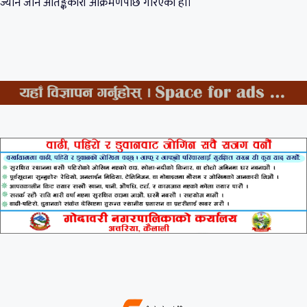
ज्यान जाने आतङ्ककारी आक्रमणपछि गरिएको हो।