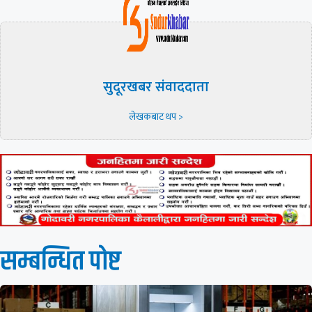
सुदूरखबर संवाददाता
लेखकबाट थप >
सम्बन्धित पाेष्ट