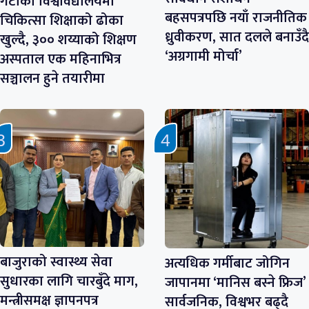
गेटाको विश्वविद्यालयमा
बहसपत्रपछि नयाँ राजनीतिक
चिकित्सा शिक्षाको ढोका
ध्रुवीकरण, सात दलले बनाउँदै
खुल्दै, ३०० शय्याको शिक्षण
‘अग्रगामी मोर्चा’
अस्पताल एक महिनाभित्र
सञ्चालन हुने तयारीमा
बाजुराको स्वास्थ्य सेवा
अत्यधिक गर्मीबाट जोगिन
सुधारका लागि चारबुँदे माग,
जापानमा ‘मानिस बस्ने फ्रिज’
मन्त्रीसमक्ष ज्ञापनपत्र
सार्वजनिक, विश्वभर बढ्दै