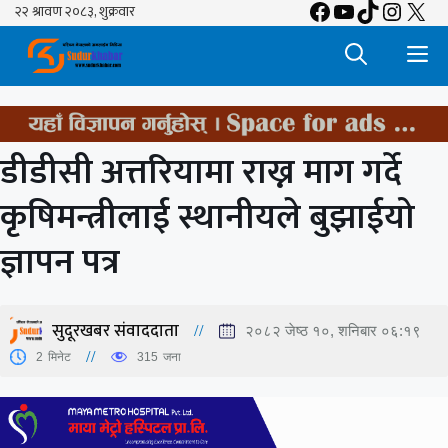
Facebook
YouTube
TikTok
Insta
X
Skip
to
M
content
डीडीसी अत्तरियामा राख्न माग गर्दे
कृषिमन्त्रीलाई स्थानीयले बुझाईयो
ज्ञापन पत्र
सुदूरखबर संवाददाता
२०८२ जेष्ठ १०, शनिबार ०६:१९
2
मिनेट
315
जना