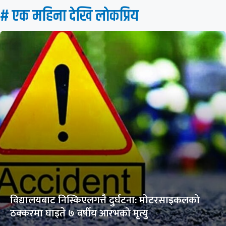
# एक महिना देखि लाेकप्रिय
विद्यालयबाट निस्किएलगत्तै दुर्घटना: मोटरसाइकलको
ठक्करमा घाइते ७ वर्षीय आरभको मृत्यु