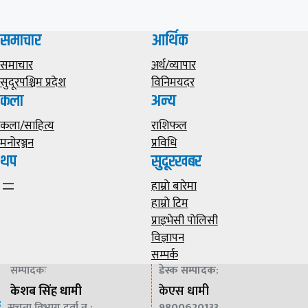
समाचार
आर्थिक
समाचार
अर्थ/व्यापार
सुदूरपश्चिम प्रदेश
विनिमयदर
कला
अन्य
कला/साहित्य
राशिफल
मनोरञ्जन
प्रविधि
थप
सुदूरखबर
हाम्राे बारेमा
हाम्राे टिम
प्राइभेसी पाेलिसी
विज्ञापन
सम्पर्क
सम्पादकः
डेस्क सम्पादक
:
केशब सिंह धामी
केएस धामी
सूचना विभाग दर्ता न :
9800620133