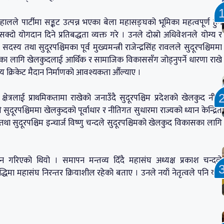
दाहालले पार्टीमा सङ्कट उत्पन्न भएका बेला महासङ्घको भूमिका महत्वपूर्ण हुने
ो योगदान दिने प्रतिबद्धता व्यक्त गरे । उनले दोस्रो अधिवेशनले योग्य र
सदस्य तथा सुदूरपश्चिमका पूर्व मुख्यमन्त्री राजेन्द्रसिंह रावलले सुदूरपश्चिममा
िका लागि खेलकुदलाई आर्थिक र सामाजिक विकाससँग जोड्नुपर्ने धारणा राखे
रीय क्रिकेट मैदान निर्माणको आवश्यकता औँल्याए ।
्षेत्रलाई प्राथमिकतामा राखेको जनाउँदै सुदूरपश्चिम प्रदेशको खेलकुद नीति
 सुदूरपश्चिममा खेलकुदको पूर्वाधार र नीतिगत सुधारमा राज्यको ध्यान केन्द्रित
 सुदूरपश्चिम इन्चार्ज विष्णु चन्दले सुदूरपश्चिमको खेलकुद विकासका लागि
्मान गरिएको थियो । समापन मन्तव्य दिँदै महासंघ अध्यक्ष प्रकाश चन्दले
द्धिमा महासंघ निरन्तर क्रियाशील रहेको बताए । उनले नयाँ नेतृत्वले पनि यस