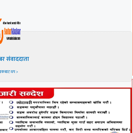
बर संवाददाता
खकबाट थप >