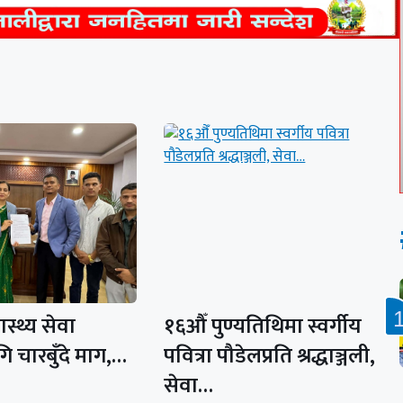
ास्थ्य सेवा
१६औँ पुण्यतिथिमा स्वर्गीय
ि चारबुँदे माग,…
पवित्रा पौडेलप्रति श्रद्धाञ्जली,
सेवा…