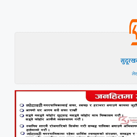
सुदूरख
ले