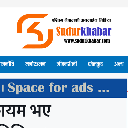
राजनीति
मनोरञ्जन
जीवनशैली
खेलकुद
अन्य
 कायम भए