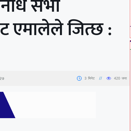
तिनिधि सभा
ट एमालेले जित्छ :
:२७
3
मिनेट
420
जना