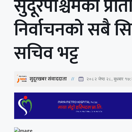
सुदूरपश्चिमका प्र
निर्वाचनको सबै सि
सचिव भट्ट
सुदूरखबर संवाददाता
२०८२ जेष्ठ २८, बुधबार १७