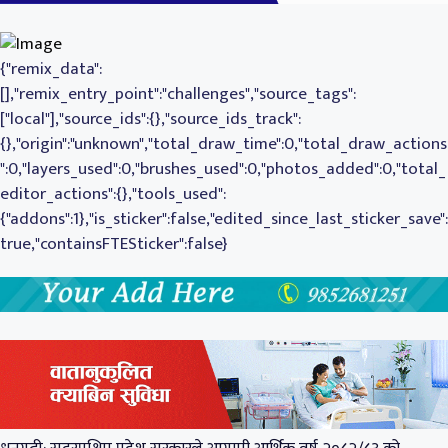
{"remix_data":
[],"remix_entry_point":"challenges","source_tags":
["local"],"source_ids":{},"source_ids_track":
{},"origin":"unknown","total_draw_time":0,"total_draw_actions
":0,"layers_used":0,"brushes_used":0,"photos_added":0,"total_
editor_actions":{},"tools_used":
{"addons":1},"is_sticker":false,"edited_since_last_sticker_save":
true,"containsFTESticker":false}