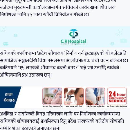
धनगढी: सुदूरपश्चिम प्रदेश सरकारले आगामी आर्थिक वर्ष २०८२/८३ को
बजेटमा मुख्यमन्त्री कार्यालयअन्तर्गत सचिवको कार्यकक्षमा शौचालय
निर्माणका लागि १५ लाख रुपैयाँ विनियोजन गरेको छ।
सचिवको कार्यकक्षमा ‘अटेच शौचालय’ निर्माण गर्न छुट्याइएको यो बजेटप्रति
सामाजिक सञ्जालदेखि चिया पसलसम्म आलोचनात्मक चर्चा चल्न थालेको छ।
कतिपयले “१५ लाखको शौचालय कस्तो बन्छ?” भन्ने प्रश्न उठाउँदै खर्चको
औचित्यमाथि प्रश्न उठाएका छन्।
अर्थविज्ञ र नागरिकले विपन्न परिवारका लागि घर निर्माणका कार्यक्रमभन्दा
सचिवको शौचालयलाई प्राथमिकता दिनु प्रदेश सरकारको बजेटीय सोचप्रति
गम्भीर शंका उठाएको जनाएका छन्।