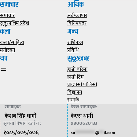
समाचार
आर्थिक
समाचार
अर्थ/व्यापार
सुदूरपश्चिम प्रदेश
विनिमयदर
कला
अन्य
कला/साहित्य
राशिफल
मनोरञ्जन
प्रविधि
थप
सुदूरखबर
हाम्राे बारेमा
हाम्राे टिम
प्राइभेसी पाेलिसी
विज्ञापन
सम्पर्क
सम्पादकः
डेस्क सम्पादक
:
केशब सिंह धामी
केएस धामी
सूचना विभाग दर्ता न :
9800620133
१०८५/०७५/०७६
su
*************
@
***
il.com