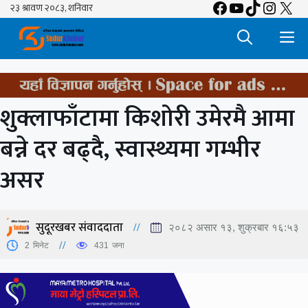
Facebook
YouTube
TikTok
Insta
X
Skip
to
M
content
शुक्लाफाँटामा किशोरी उमेरमै आमा
बन्ने दर बढ्दै, स्वास्थ्यमा गम्भीर
असर
सुदूरखबर संवाददाता
२०८२ असार १३, शुक्रबार १६:५३
2
मिनेट
431
जना