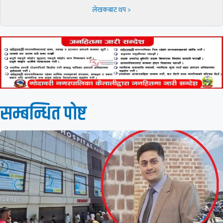
लेखकबाट थप >
सम्बन्धित पाेष्ट