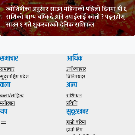
ज्योतिषीका अनुसार साउन महिनाको पहिलो दिनमा यी ६
राशिको भाग्य चम्किदै अनि तपाईलाई कस्तो ? पढ्नुहोस्
साउन १ गते शुकरबारको दैनिक राशिफल
समाचार
आर्थिक
समाचार
अर्थ/व्यापार
सुदूरपश्चिम प्रदेश
विनिमयदर
कला
अन्य
कला/साहित्य
राशिफल
मनोरञ्जन
प्रविधि
थप
सुदूरखबर
हाम्राे बारेमा
हाम्राे टिम