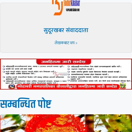
सुदूरखबर संवाददाता
लेखकबाट थप >
सम्बन्धित पाेष्ट