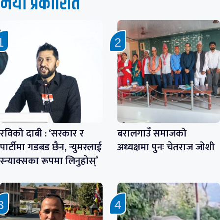
नयाँ प्रकाशित
रविको दाबी : ‘सरकार र
बरालगाउँ समाजको
पार्टीमा गडबड छैन, र्‍युमरलाई
अध्यक्षमा पुनः चेतराज जोशी
स्न्याक्सका रूपमा लिनुहोस्’