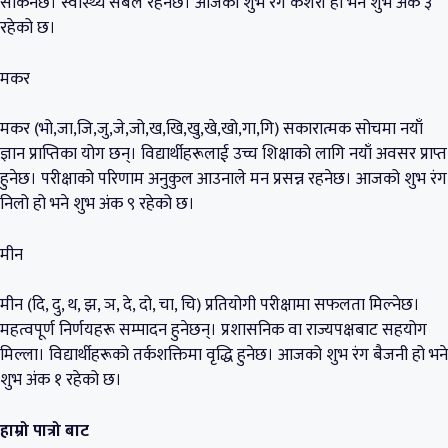
सकिनेछ। स्वास्थ्य सबल रहनेछ। आजको शुभ रंग केशरी हो भने शुभ अंक ३
रहेको छ।
मकर
मकर (भो,जा,जि,जु,जे,जो,ख,खि,खु,खे,खो,गा,गि) सकारात्मक सोचमा नयाँ
ज्ञान प्राप्तिका योग छन्। विद्यार्थीहरूलाई उच्च शिक्षाको लागि नयाँ अवसर प्राप्त
हुनेछ। परीक्षाको परिणाम अनुकुल आउनाले मन प्रसन्न रहनेछ। आजको शुभ रंग
निलो हो भने शुभ अंक ९ रहेको छ।
मीन
मीन (दि, दु, थ, झ, ञ, दे, दो, चा, चि) प्रतियोगी परीक्षामा सफलता मिल्नेछ।
महत्वपूर्ण निर्णयहरू सम्पादन हुनेछन्। प्रशासनिक वा राज्यपक्षबाट सहयोग
मिल्ला। विद्यार्थीहरूको तर्कशक्तिमा वृद्धि हुनेछ। आजको शुभ रंग बैजनी हो भने
शुभ अंक १ रहेको छ।
हाम्रो पात्रो बाट