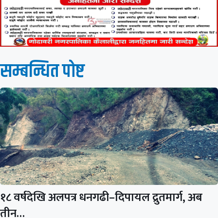
सम्बन्धित पाेष्ट
१८ वर्षदेखि अलपत्र धनगढी–दिपायल द्रुतमार्ग, अब
तीन…