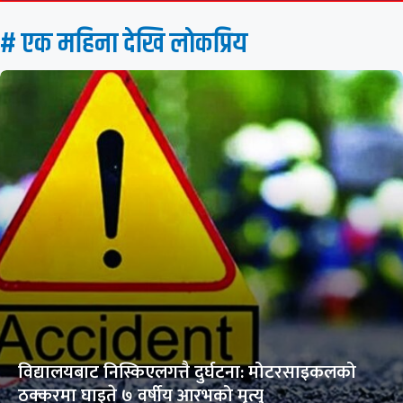
# एक महिना देखि लाेकप्रिय
विद्यालयबाट निस्किएलगत्तै दुर्घटना: मोटरसाइकलको
ठक्करमा घाइते ७ वर्षीय आरभको मृत्यु