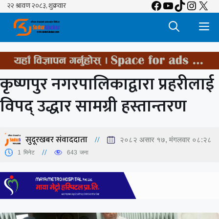
Facebook
YouTube
TikTok
Insta
X
Skip
to
M
content
कृष्णपुर नगरपालिकाद्वारा प्रहरीलाई
विपद् उद्धार सामग्री हस्तान्तरण
सुदूरखबर संवाददाता
२०८२ असार १७, मंगलवार ०८:२८
1
मिनेट
643
जना