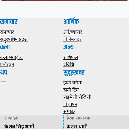
समाचार
आर्थिक
समाचार
अर्थ/व्यापार
सुदूरपश्चिम प्रदेश
विनिमयदर
कला
अन्य
कला/साहित्य
राशिफल
मनोरञ्जन
प्रविधि
थप
सुदूरखबर
हाम्राे बारेमा
हाम्राे टिम
प्राइभेसी पाेलिसी
विज्ञापन
सम्पर्क
सम्पादकः
डेस्क सम्पादक
:
केशब सिंह धामी
केएस धामी