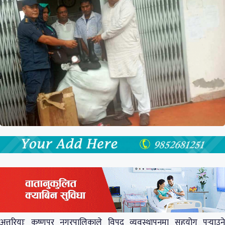
अत्तरियाः कृष्णपुर नगरपालिकाले विपद् व्यवस्थापनमा सहयोग पुर्‍याउने