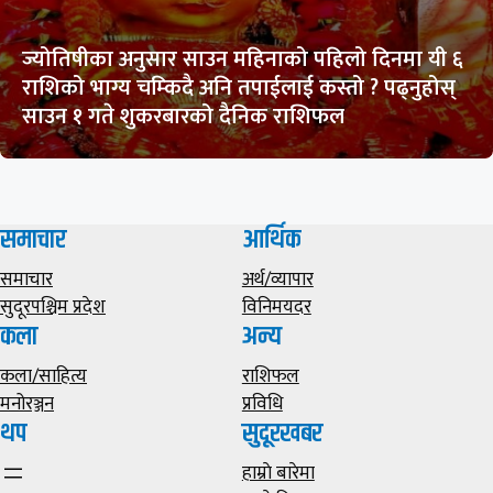
ज्योतिषीका अनुसार साउन महिनाको पहिलो दिनमा यी ६
राशिको भाग्य चम्किदै अनि तपाईलाई कस्तो ? पढ्नुहोस्
साउन १ गते शुकरबारको दैनिक राशिफल
समाचार
आर्थिक
समाचार
अर्थ/व्यापार
सुदूरपश्चिम प्रदेश
विनिमयदर
कला
अन्य
कला/साहित्य
राशिफल
मनोरञ्जन
प्रविधि
थप
सुदूरखबर
हाम्राे बारेमा