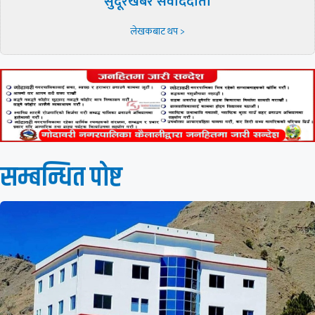
सुदूरखबर संवाददाता
लेखकबाट थप >
सम्बन्धित पाेष्ट