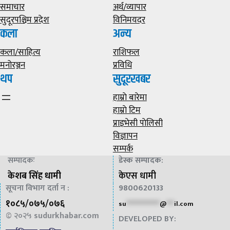
समाचार
अर्थ/व्यापार
सुदूरपश्चिम प्रदेश
विनिमयदर
कला
अन्य
कला/साहित्य
राशिफल
मनोरञ्जन
प्रविधि
थप
सुदूरखबर
हाम्राे बारेमा
हाम्राे टिम
प्राइभेसी पाेलिसी
विज्ञापन
सम्पर्क
सम्पादकः
डेस्क सम्पादक
:
केशब सिंह धामी
केएस धामी
सूचना विभाग दर्ता न :
9800620133
१०८५/०७५/०७६
su
*************
@
***
il.com
© २०२५
sudurkhabar.com
DEVELOPED BY: