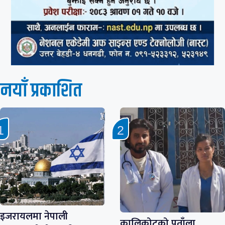
नयाँ प्रकाशित
इजरायलमा नेपाली
कालिकोटको पताँला