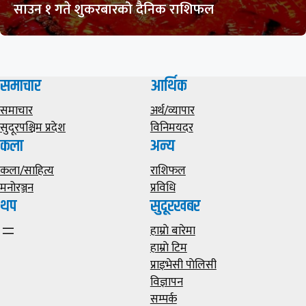
साउन १ गते शुकरबारको दैनिक राशिफल
समाचार
आर्थिक
समाचार
अर्थ/व्यापार
सुदूरपश्चिम प्रदेश
विनिमयदर
कला
अन्य
कला/साहित्य
राशिफल
मनोरञ्जन
प्रविधि
थप
सुदूरखबर
हाम्राे बारेमा
हाम्राे टिम
प्राइभेसी पाेलिसी
विज्ञापन
सम्पर्क