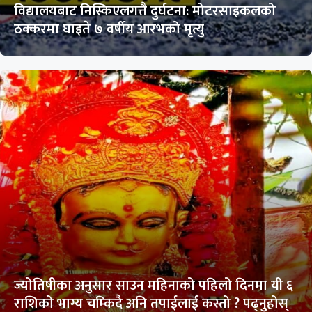
विद्यालयबाट निस्किएलगत्तै दुर्घटना: मोटरसाइकलको
ठक्करमा घाइते ७ वर्षीय आरभको मृत्यु
ज्योतिषीका अनुसार साउन महिनाको पहिलो दिनमा यी ६
राशिको भाग्य चम्किदै अनि तपाईलाई कस्तो ? पढ्नुहोस्