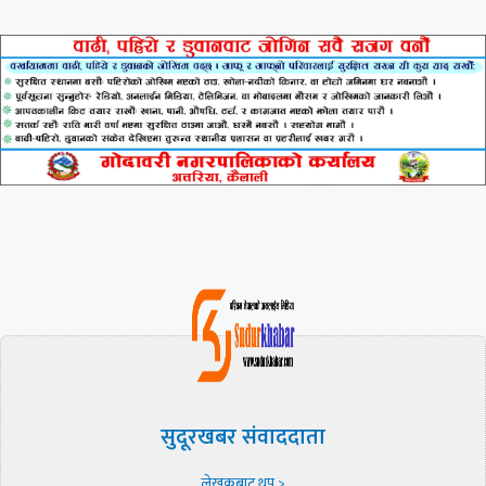
सुदूरखबर संवाददाता
लेखकबाट थप >