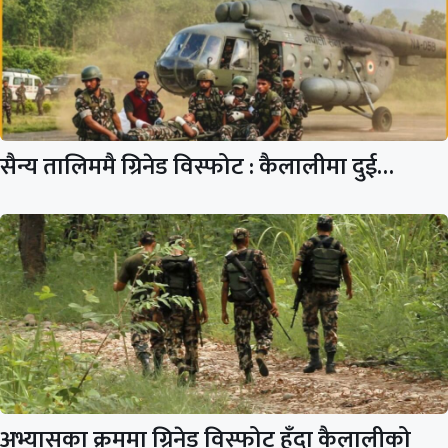
सैन्य तालिममै ग्रिनेड विस्फोट : कैलालीमा दुई…
अभ्यासका क्रममा ग्रिनेड विस्फोट हुँदा कैलालीको