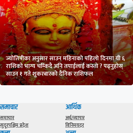
ज्योतिषीका अनुसार साउन महिनाको पहिलो दिनमा यी ६
राशिको भाग्य चम्किदै अनि तपाईलाई कस्तो ? पढ्नुहोस्
साउन १ गते शुकरबारको दैनिक राशिफल
समाचार
आर्थिक
समाचार
अर्थ/व्यापार
सुदूरपश्चिम प्रदेश
विनिमयदर