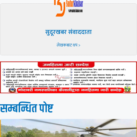
सुदूरखबर संवाददाता
लेखकबाट थप >
सम्बन्धित पाेष्ट