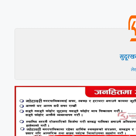
सुदूरख
ले