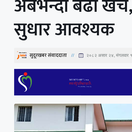
अर्बभन्दा बढी खर्च, 
सुधार आवश्यक
सुदूरखबर संवाददाता
२०८२ असार २४, मंगलवार 