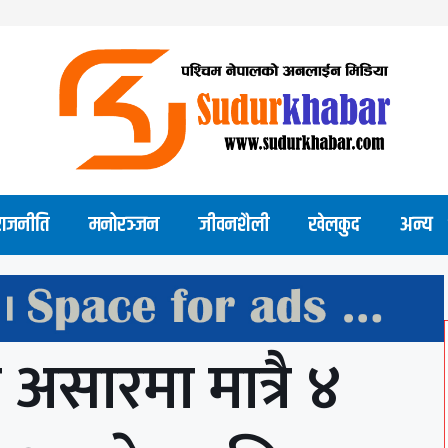
राजनीति
मनोरञ्जन
जीवनशैली
खेलकुद
अन्य
ा असारमा मात्रै ४