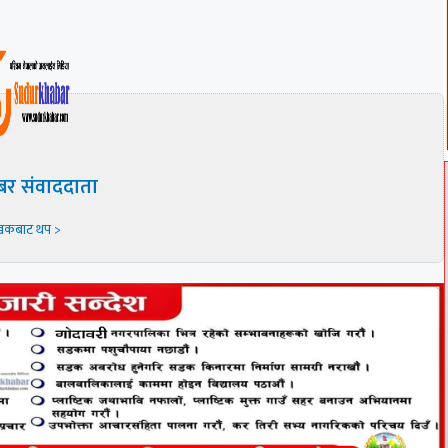
बर संवाददाता
खकबाट थप >