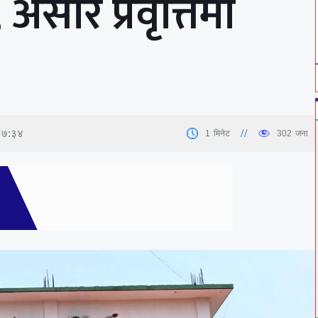
असारे प्रवृत्तिमा
१७:३४
1
मिनेट
302
जना