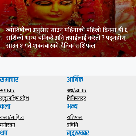
ज्योतिषीका अनुसार साउन महिनाको पहिलो दिनमा यी ६
राशिको भाग्य चम्किदै अनि तपाईलाई कस्तो ? पढ्नुहोस्
साउन १ गते शुकरबारको दैनिक राशिफल
समाचार
आर्थिक
समाचार
अर्थ/व्यापार
सुदूरपश्चिम प्रदेश
विनिमयदर
कला
अन्य
कला/साहित्य
राशिफल
मनोरञ्जन
प्रविधि
थप
सुदूरखबर