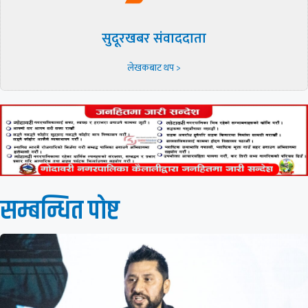
सुदूरखबर संवाददाता
लेखकबाट थप >
सम्बन्धित पाेष्ट