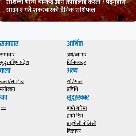
राशिको भाग्य चम्किदै अनि तपाईलाई कस्तो ? पढ्नुहोस्
साउन १ गते शुकरबारको दैनिक राशिफल
समाचार
आर्थिक
समाचार
अर्थ/व्यापार
सुदूरपश्चिम प्रदेश
विनिमयदर
कला
अन्य
कला/साहित्य
राशिफल
मनोरञ्जन
प्रविधि
थप
सुदूरखबर
हाम्राे बारेमा
हाम्राे टिम
प्राइभेसी पाेलिसी
विज्ञापन