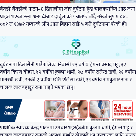
बैतडीः बैतडीको पाटन–६ खिपालीमा जीप दुर्घटना हुँदा चालकसहित आठ जना
घाइते भएका छन्। धनगढीबाट दार्चुलाको गन्नातर्फ जाँदै गरेको सुप प्र ०४–
००१ ज १३७२ नम्बरको जीप आज बिहान साढे ५ बजे दुर्घटनामा परेको हो।
दुर्घटनामा डिलासैनी गाउँपालिका निवासी २५ वर्षीय हेमन्त प्रसाद भट्ट, ३२
वर्षीय किरण बोहरा, ५२ वर्षीया कुल्मा धामी, २७ वर्षीय राजेन्द्र खत्री, २१ वर्षीया
भागरथी खत्री, उनकी २ वर्षीया छोरी एलिसा खत्री, ३९ वर्षीय रामकुमार राना र
चालक लालबहादुर राना घाइते भएका छन्।
प्राथमिक स्वास्थ्य केन्द्र पाटनमा उपचार भइरहेकोमा कुल्मा धामी, हेमन्त भट्ट र
चालक लालबहादुर रानाको अवस्था गम्भीर रहेकाले थप उपचारका लागि अन्यत्र