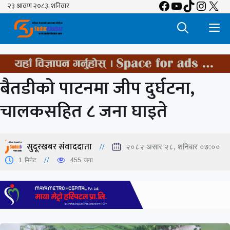
Facebook
YouTube
TikTok
Insta
X
Skip
to
M
content
बैतडीको पाटनमा जीप दुर्घटना,
चालकसहित ८ जना घाइते
सुदूरखबर संवाददाता
२०८२ असार २८, शनिबार ०७:००
1
मिनेट
455
जना