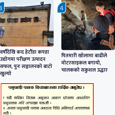
वर्षौँदेखि बन्द हेटौँडा कपडा
पितमारी खोलामा बाढीले
उद्योगमा परीक्षण उत्पादन
मोटरसाइकल बगायो,
सफल, पुनः सञ्चालनको बाटो
चालकको सकुशल उद्धार
खुल्यो