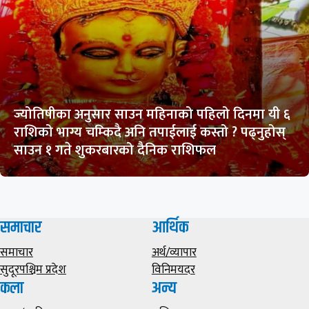
ज्योतिषीका अनुसार साउन महिनाको पहिलो दिनमा यी ६
राशिको भाग्य चम्किदै अनि तपाईलाई कस्तो ? पढ्नुहोस्
साउन १ गते शुकरबारको दैनिक राशिफल
समाचार
आर्थिक
समाचार
अर्थ/व्यापार
सुदूरपश्चिम प्रदेश
विनिमयदर
कला
अन्य