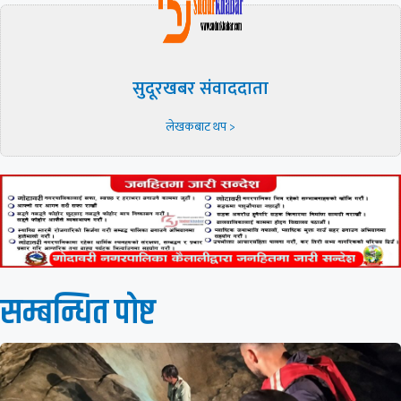
सुदूरखबर संवाददाता
लेखकबाट थप >
सम्बन्धित पाेष्ट