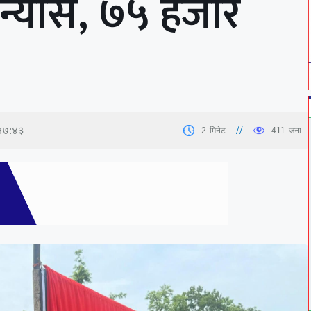
्यास, ७५ हजार
१७:४३
2
मिनेट
411
जना