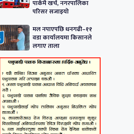
पार्कमै खर्च, नगरपालिका
परिसर सजाइयो
मल नपाएपछि धनगढी–११
वडा कार्यालयमा किसानले
लगाए ताला