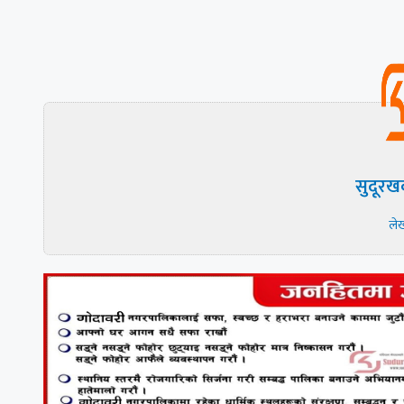
सुदूरख
ले