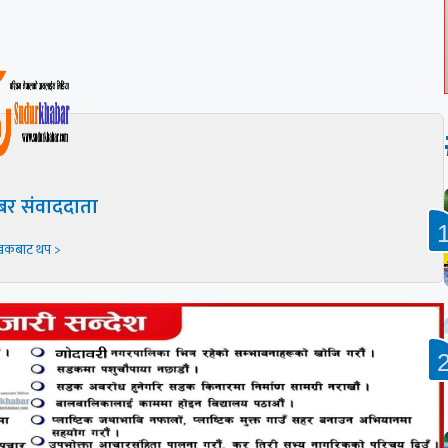
बर संवाददाता
खकबाट थप >