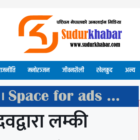
राजनीति
मनोरञ्जन
जीवनशैली
खेलकुद
अन्य
दवद्वारा लम्की