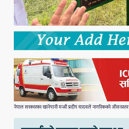
नेपाल सरकारका खानेपानी मन्त्री प्रदीप यादवले नागरिकको जीवनस्तर