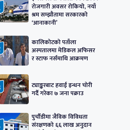
रोजगारी अवसर रोकियो, नयाँ
श्रम सम्झौतामा सरकारको
‘आनाकानी’
कालिकोटको पताँला
अस्पतालमा मेडिकल अफिसर
र स्टाफ नर्समाथि आक्रमण
ट्याङ्करबाट हवाई इन्धन चोरी
गर्दै गरेका ७ जना पक्राउ
पुर्चौडीमा जैविक विविधता
संरक्षणको ६६ लाख अनुदान