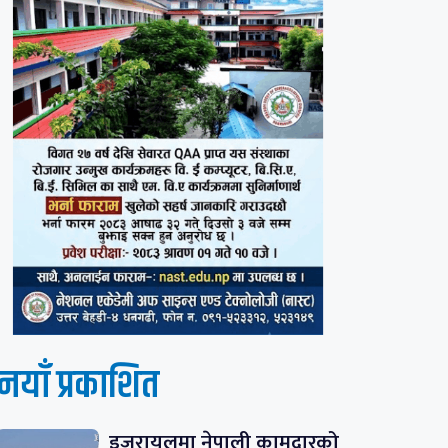
नयाँ प्रकाशित
इजरायलमा नेपाली कामदारको