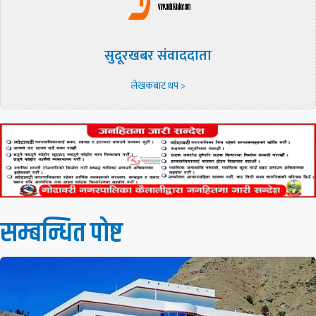
सुदूरखबर संवाददाता
लेखकबाट थप >
सम्बन्धित पाेष्ट