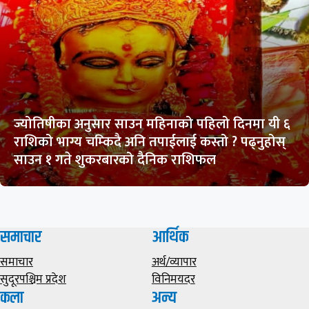
ज्योतिषीका अनुसार साउन महिनाको पहिलो दिनमा यी ६
राशिको भाग्य चम्किदै अनि तपाईलाई कस्तो ? पढ्नुहोस्
साउन १ गते शुकरबारको दैनिक राशिफल
समाचार
आर्थिक
समाचार
अर्थ/व्यापार
सुदूरपश्चिम प्रदेश
विनिमयदर
कला
अन्य