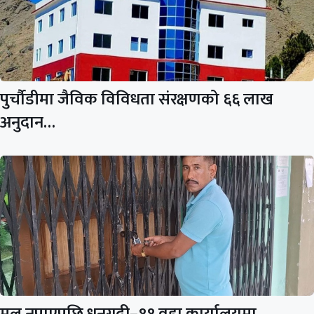
पुर्चौडीमा जैविक विविधता संरक्षणको ६६ लाख
अनुदान…
मल नपाएपछि धनगढी–११ वडा कार्यालयमा