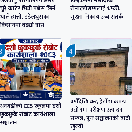
जलवायु परिवर्तनको असरः
विश्वकपमा मेसीदेखि
चुरे काटेर भित्री मधेस छिर्न
रोनाल्डोसम्मलाई धम्की,
थाले हात्ती, डडेलधुराका
सुरक्षा निकाय उच्च सतर्क
किसानमा बढ्यो त्रास
वर्षौँदेखि बन्द हेटौँडा कपडा
धनगढीको CCS स्कूलमा दशौं
उद्योगमा परीक्षण उत्पादन
छुकछुके रोबोट कार्यशाला
सफल, पुनः सञ्चालनको बाटो
सञ्चालन
खुल्यो