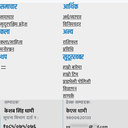
समाचार
आर्थिक
समाचार
अर्थ/व्यापार
सुदूरपश्चिम प्रदेश
विनिमयदर
कला
अन्य
कला/साहित्य
राशिफल
मनोरञ्जन
प्रविधि
थप
सुदूरखबर
हाम्राे बारेमा
हाम्राे टिम
प्राइभेसी पाेलिसी
विज्ञापन
सम्पर्क
सम्पादकः
डेस्क सम्पादक
:
केशब सिंह धामी
केएस धामी
सूचना विभाग दर्ता न :
9800620133
१०८५/०७५/०७६
su
*************
@
***
il.com