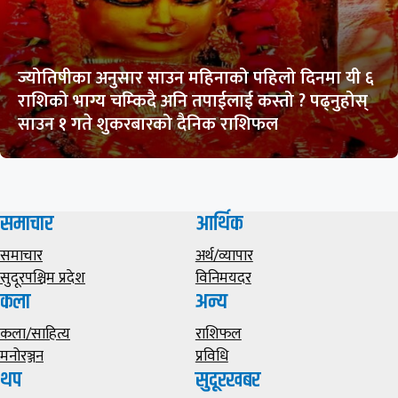
ज्योतिषीका अनुसार साउन महिनाको पहिलो दिनमा यी ६
राशिको भाग्य चम्किदै अनि तपाईलाई कस्तो ? पढ्नुहोस्
साउन १ गते शुकरबारको दैनिक राशिफल
समाचार
आर्थिक
समाचार
अर्थ/व्यापार
सुदूरपश्चिम प्रदेश
विनिमयदर
कला
अन्य
कला/साहित्य
राशिफल
मनोरञ्जन
प्रविधि
थप
सुदूरखबर