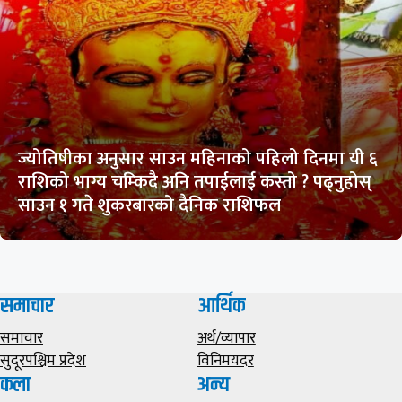
ज्योतिषीका अनुसार साउन महिनाको पहिलो दिनमा यी ६
राशिको भाग्य चम्किदै अनि तपाईलाई कस्तो ? पढ्नुहोस्
साउन १ गते शुकरबारको दैनिक राशिफल
समाचार
आर्थिक
समाचार
अर्थ/व्यापार
सुदूरपश्चिम प्रदेश
विनिमयदर
कला
अन्य