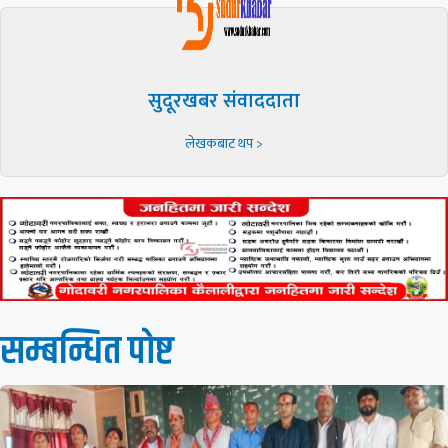
सुदूरखबर संवाददाता
लेखकबाट थप >
सम्बन्धित पाेष्ट