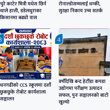
चुरे काटेर भित्री मधेस छिर्न
रोनाल्डोसम्मलाई धम्की,
थाले हात्ती, डडेलधुराका
सुरक्षा निकाय उच्च सतर्क
किसानमा बढ्यो त्रास
वर्षौँदेखि बन्द हेटौँडा कपडा
धनगढीको CCS स्कूलमा दशौं
उद्योगमा परीक्षण उत्पादन
छुकछुके रोबोट कार्यशाला
सफल, पुनः सञ्चालनको बाटो
सञ्चालन
खुल्यो