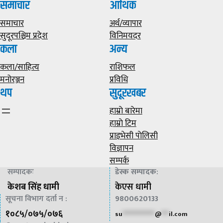
समाचार
आर्थिक
समाचार
अर्थ/व्यापार
सुदूरपश्चिम प्रदेश
विनिमयदर
कला
अन्य
कला/साहित्य
राशिफल
मनोरञ्जन
प्रविधि
थप
सुदूरखबर
हाम्राे बारेमा
हाम्राे टिम
प्राइभेसी पाेलिसी
विज्ञापन
सम्पर्क
सम्पादकः
डेस्क सम्पादक
:
केशब सिंह धामी
केएस धामी
सूचना विभाग दर्ता न :
9800620133
१०८५/०७५/०७६
su
*************
@
***
il.com