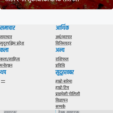
समाचार
आर्थिक
समाचार
अर्थ/व्यापार
सुदूरपश्चिम प्रदेश
विनिमयदर
कला
अन्य
कला/साहित्य
राशिफल
मनोरञ्जन
प्रविधि
थप
सुदूरखबर
हाम्राे बारेमा
हाम्राे टिम
प्राइभेसी पाेलिसी
विज्ञापन
सम्पर्क
सम्पादकः
डेस्क सम्पादक
: