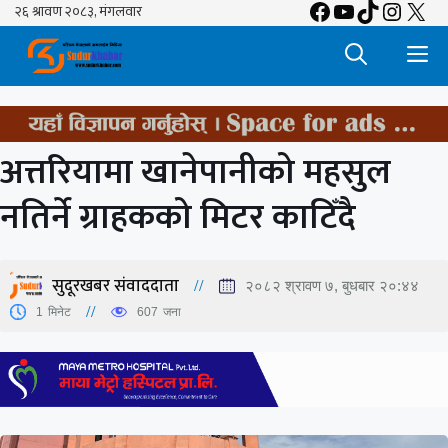
Facebook
YouTube
TikTok
Insta
X
Skip
to
M
content
अत्तरियामा खानेपानीको महसुल
नतिर्ने ग्राहकको मिटर काटिँदै
सुदूरखबर संवाददाता
२०८२ श्रावण ७, बुधबार २०:४४
1
मिनेट
607
जना