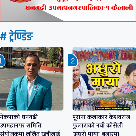
# ट्रेण्डिङ
नेकपाको धनगढी
पूराना कलाकार केशवराज
उपमहानगर समिति
फुलाराको नयाँ कोसेली
संयोजकमा ललित खत्रीलाई
`अधुरो माया´ बजारमा