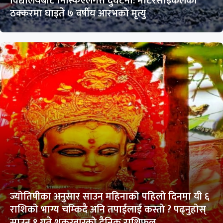
विद्यालयबाट निस्किएलगत्तै दुर्घटना: मोटरसाइकलको
ठक्करमा घाइते ७ वर्षीय आरभको मृत्यु
ज्योतिषीका अनुसार साउन महिनाको पहिलो दिनमा यी ६
राशिको भाग्य चम्किदै अनि तपाईलाई कस्तो ? पढ्नुहोस्
साउन १ गते शुकरबारको दैनिक राशिफल