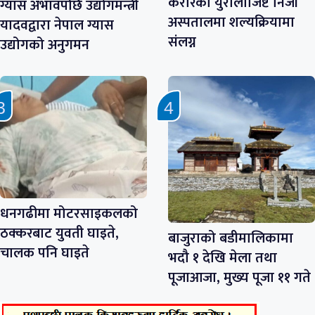
करारका युरोलोजिष्ट निजी
ग्यास अभावपछि उद्योगमन्त्री
अस्पतालमा शल्यक्रियामा
यादवद्वारा नेपाल ग्यास
संलग्न
उद्योगको अनुगमन
धनगढीमा मोटरसाइकलको
ठक्करबाट युवती घाइते,
बाजुराको बडीमालिकामा
चालक पनि घाइते
भदौ १ देखि मेला तथा
पूजाआजा, मुख्य पूजा ११ गते