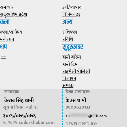
समाचार
अर्थ/व्यापार
सुदूरपश्चिम प्रदेश
विनिमयदर
कला
अन्य
कला/साहित्य
राशिफल
मनोरञ्जन
प्रविधि
थप
सुदूरखबर
हाम्राे बारेमा
हाम्राे टिम
प्राइभेसी पाेलिसी
विज्ञापन
सम्पर्क
सम्पादकः
डेस्क सम्पादक
:
केशब सिंह धामी
केएस धामी
सूचना विभाग दर्ता न :
9800620133
१०८५/०७५/०७६
su
*************
@
***
il.com
© २०२५
sudurkhabar.com
DEVELOPED BY: