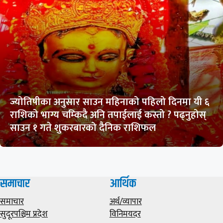
ज्योतिषीका अनुसार साउन महिनाको पहिलो दिनमा यी ६
राशिको भाग्य चम्किदै अनि तपाईलाई कस्तो ? पढ्नुहोस्
साउन १ गते शुकरबारको दैनिक राशिफल
समाचार
आर्थिक
समाचार
अर्थ/व्यापार
सुदूरपश्चिम प्रदेश
विनिमयदर