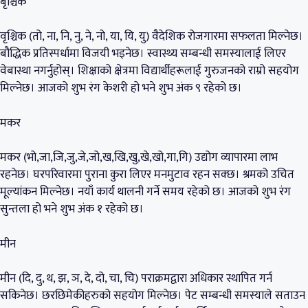
बृश्चिक
वृश्चिक (तो, ना, नि, नु, ने, नो, या, यि, यु) वैदेशिक रोजगारमा सफलता मिल्नेछ।
बौद्धिक प्रतिस्पर्धामा विजयी भइनेछ। स्वास्थ्य सम्बन्धी समस्यालाई लिएर
वेबास्था नगर्नुहोस्। शिक्षाको क्षेत्रमा विद्यार्थीहरूलाई गुरुजनको राम्रो सहयोग
मिल्नेछ। आजको शुभ रंग केशरी हो भने शुभ अंक ९ रहेको छ।
मकर
मकर (भो,जा,जि,जु,जे,जो,ख,खि,खु,खे,खो,गा,गि) उद्योग व्यापारमा लाभ
रहनेछ। घरपरिवारमा पुराना कुरा लिएर मनमुटाव रहन सक्छ। श्रमको उचित
मूल्यांकन मिल्नेछ। नयाँ कार्य थालनी गर्ने समय रहेको छ। आजको शुभ रंग
सुन्तला हो भने शुभ अंक १ रहेको छ।
मीन
मीन (दि, दु, थ, झ, ञ, दे, दो, चा, चि) पराक्रमद्वारा अधिकार स्थापित गर्न
सकिनेछ। छरछिमेकीहरुको सहयोग मिल्नेछ। पेट सम्बन्धी समस्याले सताउन