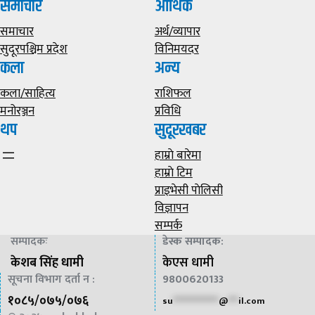
समाचार
आर्थिक
समाचार
अर्थ/व्यापार
सुदूरपश्चिम प्रदेश
विनिमयदर
कला
अन्य
कला/साहित्य
राशिफल
मनोरञ्जन
प्रविधि
थप
सुदूरखबर
हाम्राे बारेमा
हाम्राे टिम
प्राइभेसी पाेलिसी
विज्ञापन
सम्पर्क
सम्पादकः
डेस्क सम्पादक
:
केशब सिंह धामी
केएस धामी
सूचना विभाग दर्ता न :
9800620133
१०८५/०७५/०७६
su
*************
@
***
il.com