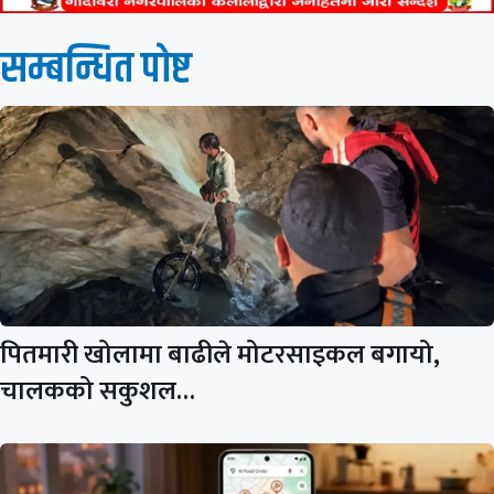
सम्बन्धित पाेष्ट
पितमारी खोलामा बाढीले मोटरसाइकल बगायो,
चालकको सकुशल…