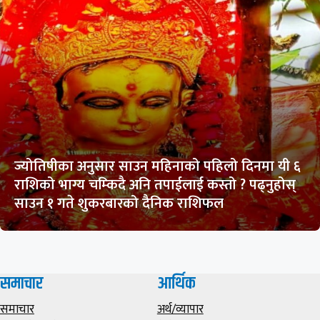
ज्योतिषीका अनुसार साउन महिनाको पहिलो दिनमा यी ६
राशिको भाग्य चम्किदै अनि तपाईलाई कस्तो ? पढ्नुहोस्
साउन १ गते शुकरबारको दैनिक राशिफल
समाचार
आर्थिक
समाचार
अर्थ/व्यापार