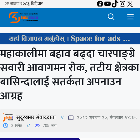
Facebook
YouTube
TikTok
Insta
X
Skip
to
M
content
महाकालीमा बहाव बढ्दा चारपाङ्ग्रे
सवारी आवागमन रोक, तटीय क्षेत्रका
बासिन्दालाई सतर्कता अपनाउन
आग्रह
सुदूरखबर संवाददाता
२०८२ श्रावण २०, मंगलवार १४:३५
2
मिनेट
705
जना