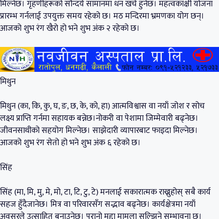
मिल्नेछ। गृहणीहरूको सौन्दर्य सामानमा धन खर्च हुनेछ। महत्वकांक्षी योजना
प्रारम्भ गर्नलाई उपयुक्त समय रहेको छ। मठ मन्दिरमा भ्रमणका योग छन्।
आजको शुभ रंग खैरो हो भने शुभ अंक २ रहेको छ।
मिथुन
मिथुन (का, कि, कु, घ, ङ, छ, के, को, हा) आत्मविश्वास वा नयाँ जोश र सोच
लक्ष्य प्राप्ति गर्नमा सहायक बन्नेछ।नोकरी वा पेशामा जिम्मेवारी बढ्नेछ।
जीवनसाथीको सहयोग मिल्नेछ। साझेदारी व्यापारबाट फाइदा मिल्नेछ।
आजको शुभ रंग सेतो हो भने शुभ अंक ६ रहेको छ।
सिंह
सिंह (मा, मि, मु, मे, मो, टा, टि, टु, टे) मनलाई सकारात्मक राख्नुहोस् सबै कार्य
सहज हुँदैजानेछ। मित्र वा परिवारसँग सद्भाव बढ्नेछ। कार्यक्षेत्रमा नयाँ
अवसरले उत्साहित बनाउनेछ। पुरानो मुद्दा मामला सुल्झिने सम्भावना छ।