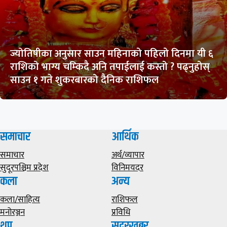
ज्योतिषीका अनुसार साउन महिनाको पहिलो दिनमा यी ६
राशिको भाग्य चम्किदै अनि तपाईलाई कस्तो ? पढ्नुहोस्
साउन १ गते शुकरबारको दैनिक राशिफल
समाचार
आर्थिक
समाचार
अर्थ/व्यापार
सुदूरपश्चिम प्रदेश
विनिमयदर
कला
अन्य
कला/साहित्य
राशिफल
मनोरञ्जन
प्रविधि
थप
सुदूरखबर