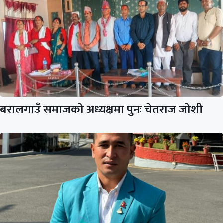
बरालगाउँ समाजको अध्यक्षमा पुनः चेतराज जोशी