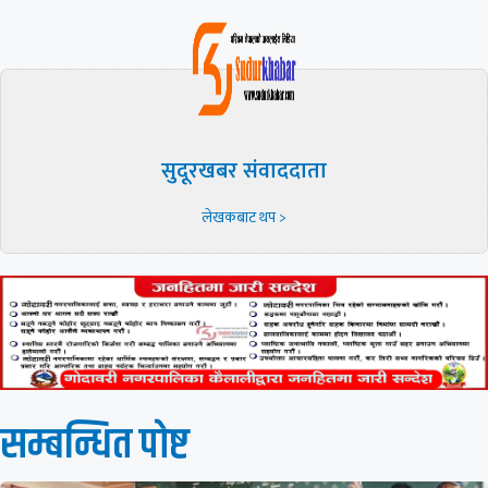
सुदूरखबर संवाददाता
लेखकबाट थप >
सम्बन्धित पाेष्ट