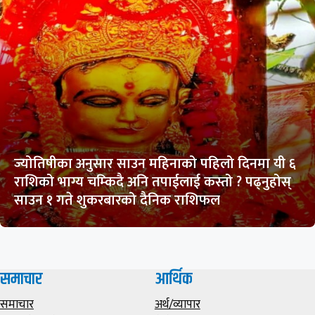
ज्योतिषीका अनुसार साउन महिनाको पहिलो दिनमा यी ६
राशिको भाग्य चम्किदै अनि तपाईलाई कस्तो ? पढ्नुहोस्
साउन १ गते शुकरबारको दैनिक राशिफल
समाचार
आर्थिक
समाचार
अर्थ/व्यापार