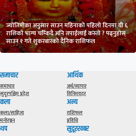
ज्योतिषीका अनुसार साउन महिनाको पहिलो दिनमा यी ६
राशिको भाग्य चम्किदै अनि तपाईलाई कस्तो ? पढ्नुहोस्
साउन १ गते शुकरबारको दैनिक राशिफल
समाचार
आर्थिक
समाचार
अर्थ/व्यापार
सुदूरपश्चिम प्रदेश
विनिमयदर
कला
अन्य
कला/साहित्य
राशिफल
मनोरञ्जन
प्रविधि
थप
सुदूरखबर