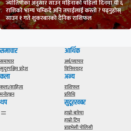
ज्योतिषीका अनुसार साउन महिनाको पहिलो दिनमा यी ६
राशिको भाग्य चम्किदै अनि तपाईलाई कस्तो ? पढ्नुहोस्
साउन १ गते शुकरबारको दैनिक राशिफल
समाचार
आर्थिक
समाचार
अर्थ/व्यापार
सुदूरपश्चिम प्रदेश
विनिमयदर
कला
अन्य
कला/साहित्य
राशिफल
मनोरञ्जन
प्रविधि
थप
सुदूरखबर
हाम्राे बारेमा
हाम्राे टिम
प्राइभेसी पाेलिसी