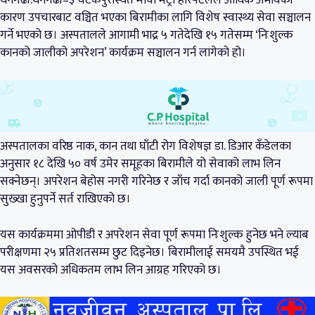
धनगढी:धनगढी–३ चटकपुरस्थित माया मेट्रो हस्पिटलले आर्थिक अभावका
कारण उपचारबाट वञ्चित भएका बिरामीका लागि विशेष स्वास्थ्य सेवा सञ्चालन
गर्ने भएको छ। अस्पतालले आगामी भाद्र ५ गतेदेखि १५ गतेसम्म ‘निःशुल्क
कानको जालीको अपरेशन’ कार्यक्रम सञ्चालन गर्न लागेको हो।
अस्पतालका वरिष्ठ नाक, कान तथा घाँटी रोग विशेषज्ञ डा. डिआर कँडेलका
अनुसार १८ देखि ५० वर्ष उमेर समूहका बिरामीले यो सेवाको लाभ लिन
सक्नेछन्। अपरेशन बेहोस नगरी गरिनेछ र जाँच गर्दा कानको जाली पूर्ण रूपमा
सुख्खा हुनुपर्ने सर्त राखिएको छ।
यस कार्यक्रममा ओपीडी र अपरेशन सेवा पूर्ण रूपमा निःशुल्क हुनेछ भने ल्याब
परीक्षणमा २५ प्रतिशतसम्म छुट दिइनेछ। बिरामीलाई समयमै उपस्थित भई
यस अवसरको अधिकतम लाभ लिन आग्रह गरिएको छ।