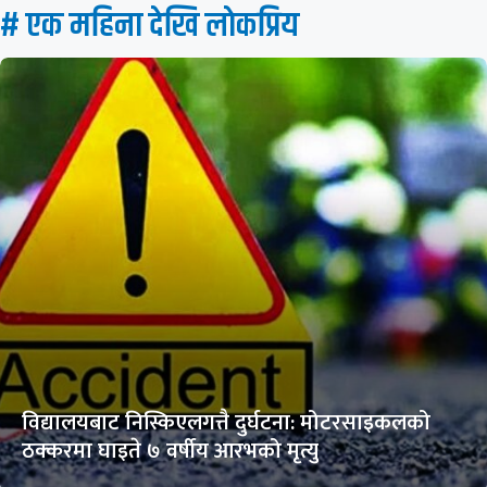
# एक महिना देखि लाेकप्रिय
विद्यालयबाट निस्किएलगत्तै दुर्घटना: मोटरसाइकलको
ठक्करमा घाइते ७ वर्षीय आरभको मृत्यु