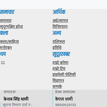
समाचार
आर्थिक
समाचार
अर्थ/व्यापार
सुदूरपश्चिम प्रदेश
विनिमयदर
कला
अन्य
कला/साहित्य
राशिफल
मनोरञ्जन
प्रविधि
थप
सुदूरखबर
हाम्राे बारेमा
हाम्राे टिम
प्राइभेसी पाेलिसी
विज्ञापन
सम्पर्क
सम्पादकः
डेस्क सम्पादक
:
केशब सिंह धामी
केएस धामी
सूचना विभाग दर्ता न :
9800620133