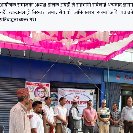
आयोजक समाजका अध्यक्ष झलक अयडी ले सहभागी सबैलाई धन्यवाद ज्ञापन
गर्दै रक्तदानलाई निरन्तर समाजसेवाको अभियानका रूपमा अघि बढाउने
प्रतिबद्धता व्यक्त गरे।