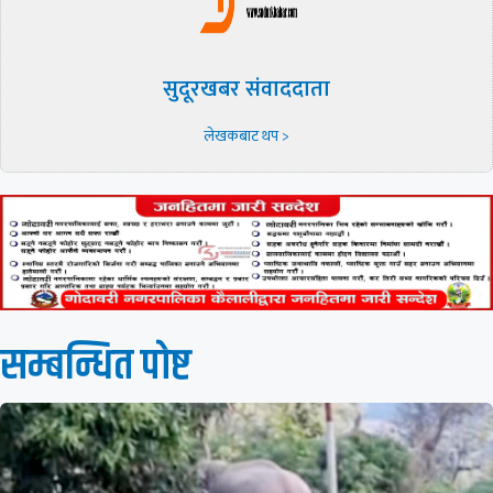
सुदूरखबर संवाददाता
लेखकबाट थप >
सम्बन्धित पाेष्ट