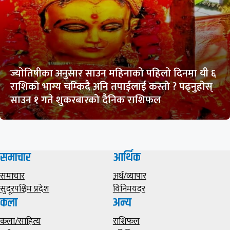
ज्योतिषीका अनुसार साउन महिनाको पहिलो दिनमा यी ६
राशिको भाग्य चम्किदै अनि तपाईलाई कस्तो ? पढ्नुहोस्
साउन १ गते शुकरबारको दैनिक राशिफल
समाचार
आर्थिक
समाचार
अर्थ/व्यापार
सुदूरपश्चिम प्रदेश
विनिमयदर
कला
अन्य
कला/साहित्य
राशिफल