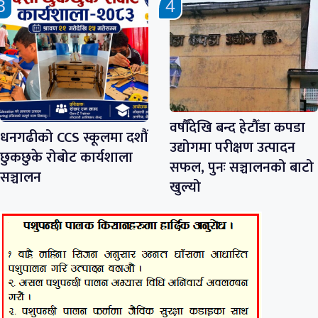
वर्षौँदेखि बन्द हेटौँडा कपडा
धनगढीको CCS स्कूलमा दशौं
उद्योगमा परीक्षण उत्पादन
छुकछुके रोबोट कार्यशाला
सफल, पुनः सञ्चालनको बाटो
सञ्चालन
खुल्यो