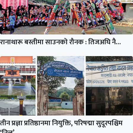
रानाथारू बस्तीमा साउनको रौनक : तिजअघि नै…
तीन प्रज्ञा प्रतिष्ठानमा नियुक्ति, परिषद्मा सुदूरपश्चिम
‘निल’…