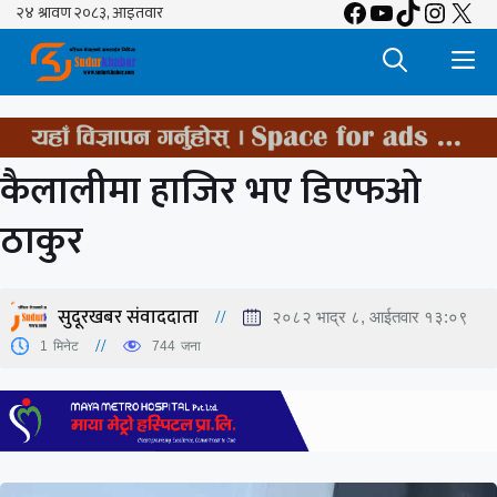
Facebook
YouTube
TikTok
Insta
X
Skip
to
M
content
कैलालीमा हाजिर भए डिएफओ
ठाकुर
सुदूरखबर संवाददाता
२०८२ भाद्र ८, आईतवार १३:०९
1
मिनेट
744
जना