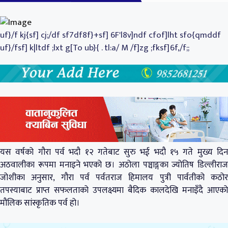
uf}/f kj{sf] cj;/df sf7df8f}+sf] 6F'l8v]ndf cfof]lht sfo{qmddf
uf}/fsf] k|ltdf ;lxt g[To ub}{ . tl:a/ M /f]zg ;fksf]6f,/f;;
यस वर्षको गौरा पर्व भदौ १२ गतेबाट सुरु भई भदौ १५ गते मुख्य दिन
अठवालीका रूपमा मनाइने भएको छ। अठोला पञ्चाङ्गका ज्योतिष डिल्लीराज
जोशीका अनुसार, गौरा पर्व पर्वतराज हिमालय पुत्री पार्वतीको कठोर
तपस्याबाट प्राप्त सफलताको उपलक्ष्यमा बैदिक कालदेखि मनाइँदै आएको
मौलिक सांस्कृतिक पर्व हो।