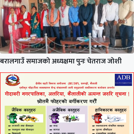
बरालगाउँ समाजको अध्यक्षमा पुनः चेतराज जोशी