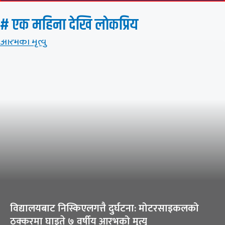
# एक महिना देखि लाेकप्रिय
विद्यालयबाट निस्किएलगत्तै दुर्घटना: मोटरसाइकलको
ठक्करमा घाइते ७ वर्षीय आरभको मृत्यु