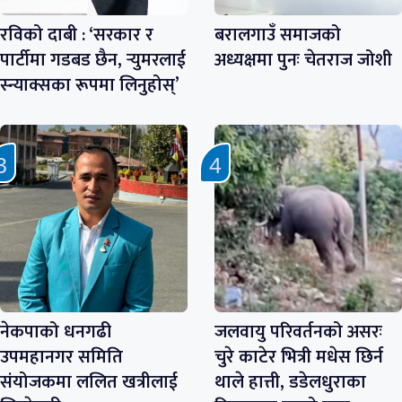
रविको दाबी : ‘सरकार र
बरालगाउँ समाजको
पार्टीमा गडबड छैन, र्‍युमरलाई
अध्यक्षमा पुनः चेतराज जोशी
स्न्याक्सका रूपमा लिनुहोस्’
नेकपाको धनगढी
जलवायु परिवर्तनको असरः
उपमहानगर समिति
चुरे काटेर भित्री मधेस छिर्न
संयोजकमा ललित खत्रीलाई
थाले हात्ती, डडेलधुराका