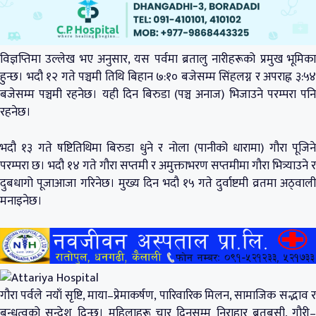
विज्ञप्तिमा उल्लेख भए अनुसार, यस पर्वमा ब्रतालु नारीहरूको प्रमुख भूमिका
हुन्छ। भदौ १२ गते पञ्चमी तिथि बिहान ७:१० बजेसम्म सिंहलग्न र अपराह्न ३:५४
बजेसम्म पञ्चमी रहनेछ। यही दिन बिरुडा (पञ्च अनाज) भिजाउने परम्परा पनि
रहनेछ।
भदौ १३ गते षष्टितिथिमा बिरुडा धुने र नोला (पानीको धारामा) गौरा पूजिने
परम्परा छ। भदौ १४ गते गौरा सप्तमी र अमुक्ताभरण सप्तमीमा गौरा भित्र्याउने र
दुबधागो पूजाआजा गरिनेछ। मुख्य दिन भदौ १५ गते दुर्वाष्टमी व्रतमा अठ्वाली
मनाइनेछ।
गौरा पर्वले नयाँ सृष्टि, माया–प्रेमाकर्षण, पारिवारिक मिलन, सामाजिक सद्भाव र
बन्धुत्वको सन्देश दिन्छ। महिलाहरू चार दिनसम्म निराहार ब्रतबसी, गौरी–