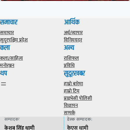
समाचार
आर्थिक
समाचार
अर्थ/व्यापार
सुदूरपश्चिम प्रदेश
विनिमयदर
कला
अन्य
कला/साहित्य
राशिफल
मनोरञ्जन
प्रविधि
थप
सुदूरखबर
हाम्राे बारेमा
हाम्राे टिम
प्राइभेसी पाेलिसी
विज्ञापन
सम्पर्क
सम्पादकः
डेस्क सम्पादक
:
केशब सिंह धामी
केएस धामी