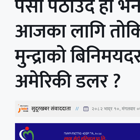
पैसा पठाउदै हो भ
आजका लागि तोकि
मुन्द्राको बिनिमय
अमेरिकी डलर ?
सुदूरखबर संवाददाता
२०८२ भाद्र १०, मंगलवार 