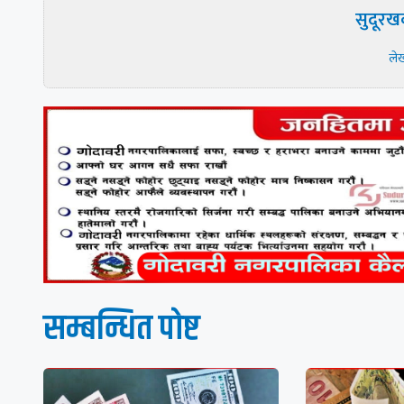
सुदूरख
ले
सम्बन्धित पाेष्ट