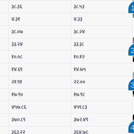
३८.३६
३८.५३
४.३१
४.३३
३८.०७
३८.२४
३३.२४
३३.३८
१०.०८
१०.१२
१४.६९
१४.७५
२१.९१
२२.००
१७.९०
१७.९८
४५७.८६
४५९.८३
३७०.८९
३७२.४९
३६३.२२
३६४.७८