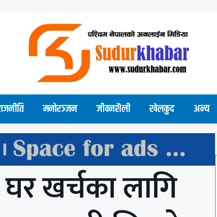
राजनीति
मनोरञ्जन
जीवनशैली
खेलकुद
अन्य
 घर खर्चका लागि