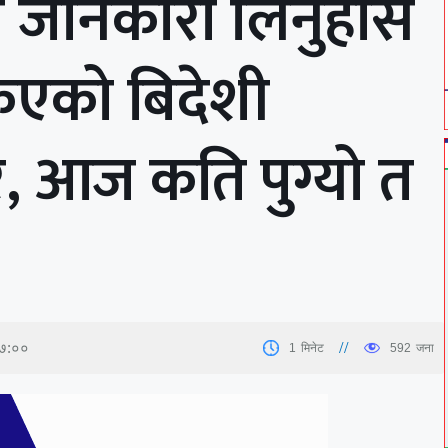
ने जानकारी लिनुहोस
एको बिदेशी
दर, आज कति पुग्यो त
०७:००
1
मिनेट
592
जना