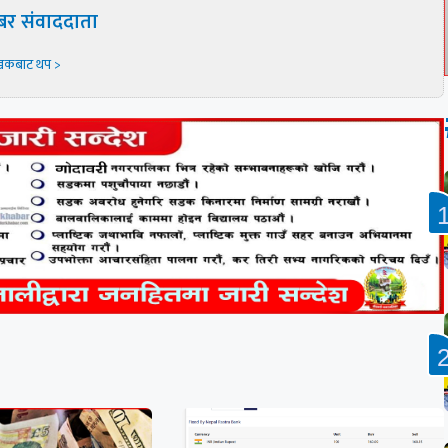
बर संवाददाता
खकबाट थप >