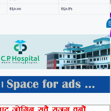
१६०.००
१६०.१५