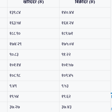
खरिददर (रु)
बिक्रीदर (रु)
१३९.८४
१४०.४४
१६३.५४
१६४.२४
१८८.९०
१८९.७१
१७४.२९
१७५.०४
९०.८३
९१.२२
१०१.१४
१०१.५७
१०८.९८
१०९.४५
९.४९
९.५३
१९.५४
१९.६२
३७.२७
३७.४३