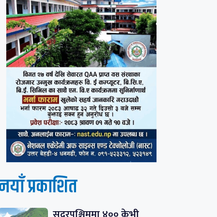
नयाँ प्रकाशित
सुदूरपश्चिममा ४०० केभी