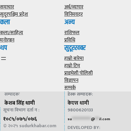
समाचार
अर्थ/व्यापार
सुदूरपश्चिम प्रदेश
विनिमयदर
कला
अन्य
कला/साहित्य
राशिफल
मनोरञ्जन
प्रविधि
थप
सुदूरखबर
हाम्राे बारेमा
हाम्राे टिम
प्राइभेसी पाेलिसी
विज्ञापन
सम्पर्क
सम्पादकः
डेस्क सम्पादक
:
केशब सिंह धामी
केएस धामी
सूचना विभाग दर्ता न :
9800620133
१०८५/०७५/०७६
su
*************
@
***
il.com
© २०२५
sudurkhabar.com
DEVELOPED BY: