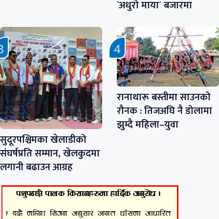
`अधुरो माया´ बजारमा
रानाथारू बस्तीमा साउनको
रौनक : तिजअघि नै डोलामा
झुम्दै महिला–युवा
सुदूरपश्चिमका खेलाडीको
संघर्षप्रति सम्मान, खेलकुदमा
लगानी बढाउन आग्रह