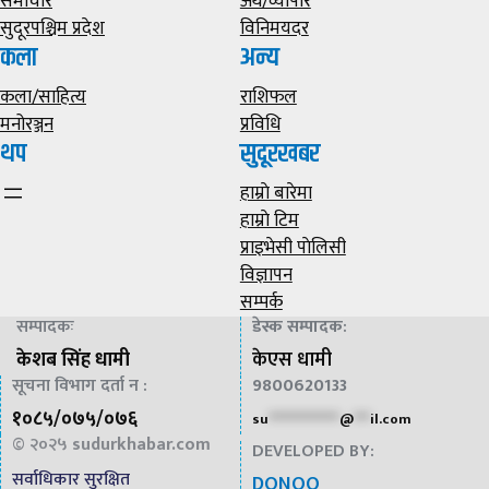
समाचार
अर्थ/व्यापार
सुदूरपश्चिम प्रदेश
विनिमयदर
कला
अन्य
कला/साहित्य
राशिफल
मनोरञ्जन
प्रविधि
थप
सुदूरखबर
हाम्राे बारेमा
हाम्राे टिम
प्राइभेसी पाेलिसी
विज्ञापन
सम्पर्क
सम्पादकः
डेस्क सम्पादक
:
केशब सिंह धामी
केएस धामी
सूचना विभाग दर्ता न :
9800620133
१०८५/०७५/०७६
su
*************
@
***
il.com
© २०२५
sudurkhabar.com
DEVELOPED BY:
सर्वाधिकार सुरक्षित
DONOO