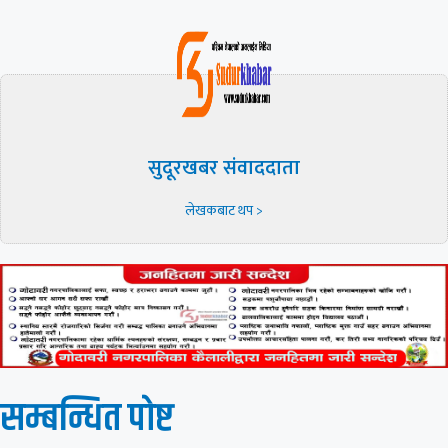
सुदूरखबर संवाददाता
लेखकबाट थप >
सम्बन्धित पाेष्ट