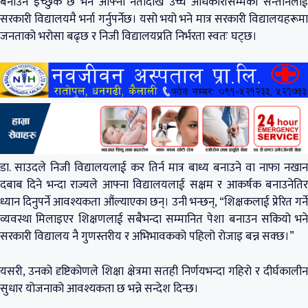
बनाउन इच्छुक छ भने आफ्ना नेतादेखि उच्च अधिकारीसम्मका सन्तानलाई
सरकारी विद्यालयमै भर्ना गर्नुपर्नेछ। यसो भयो भने मात्र सरकारी विद्यालयहरूमा
जनताको भरोसा बढ्छ र निजी विद्यालयप्रति निर्भरता स्वतः घट्छ।
डा. साउदले निजी विद्यालयलाई कर तिर्न मात्र बाध्य बनाउने वा नाफा नखान
दबाब दिने भन्दा राज्यले आफ्ना विद्यालयलाई सक्षम र आकर्षक बनाउनेतिर
ध्यान दिनुपर्ने आवश्यकता औंल्याएका छन्। उनी भन्छन्, “शिक्षकलाई प्रेरित गर्ने
व्यवस्था मिलाइएर शिक्षणलाई सबैभन्दा सम्मानित पेशा बनाउन सकियो भने
सरकारी विद्यालय नै गुणस्तरीय र अभिभावकको पहिलो रोजाइ बन्न सक्छ।”
यसरी, उनको दृष्टिकोणले शिक्षा क्षेत्रमा सतही निर्णयभन्दा गहिरो र दीर्घकालीन
सुधार योजनाको आवश्यकता छ भन्ने सन्देश दिन्छ।