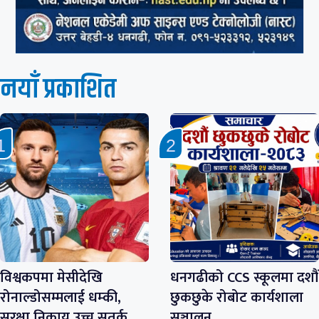
नयाँ प्रकाशित
विश्वकपमा मेसीदेखि
धनगढीको CCS स्कूलमा दशौं
रोनाल्डोसम्मलाई धम्की,
छुकछुके रोबोट कार्यशाला
सुरक्षा निकाय उच्च सतर्क
सञ्चालन