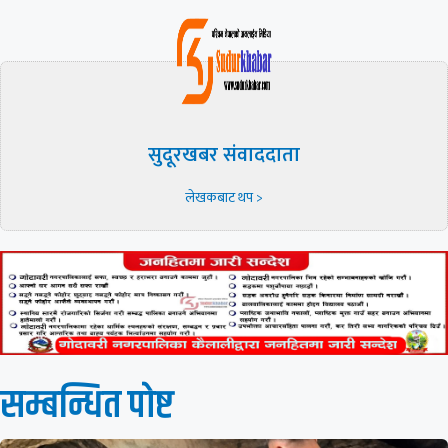
सुदूरखबर संवाददाता
लेखकबाट थप >
सम्बन्धित पाेष्ट