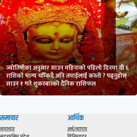
ज्योतिषीका अनुसार साउन महिनाको पहिलो दिनमा यी ६
राशिको भाग्य चम्किदै अनि तपाईलाई कस्तो ? पढ्नुहोस्
साउन १ गते शुकरबारको दैनिक राशिफल
समाचार
आर्थिक
समाचार
अर्थ/व्यापार
सुदूरपश्चिम प्रदेश
विनिमयदर