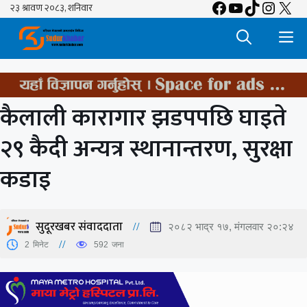
Facebook
YouTube
TikTok
Insta
X
Skip
to
M
content
कैलाली कारागार झडपपछि घाइते
२९ कैदी अन्यत्र स्थानान्तरण, सुरक्षा
कडाइ
सुदूरखबर संवाददाता
२०८२ भाद्र १७, मंगलवार २०:२४
2
मिनेट
592
जना