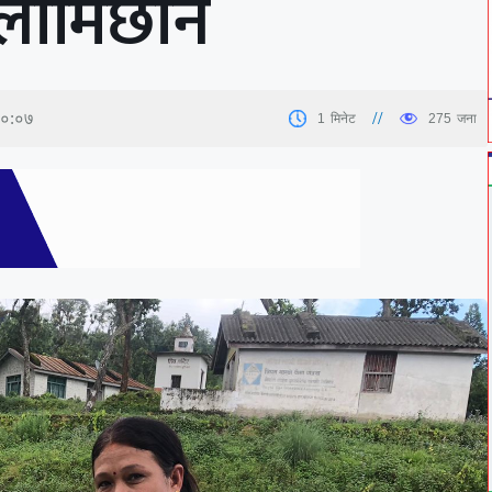
लामिछाने
२०:०७
1
मिनेट
275
जना