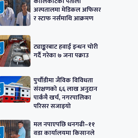
कालिकोटको पताँला
अस्पतालमा मेडिकल अफिसर
र स्टाफ नर्समाथि आक्रमण
ट्याङ्करबाट हवाई इन्धन चोरी
गर्दै गरेका ७ जना पक्राउ
पुर्चौडीमा जैविक विविधता
संरक्षणको ६६ लाख अनुदान
पार्कमै खर्च, नगरपालिका
परिसर सजाइयो
मल नपाएपछि धनगढी–११
वडा कार्यालयमा किसानले