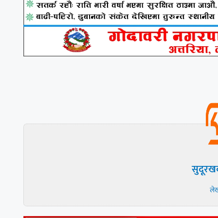
सुदूरख
ले