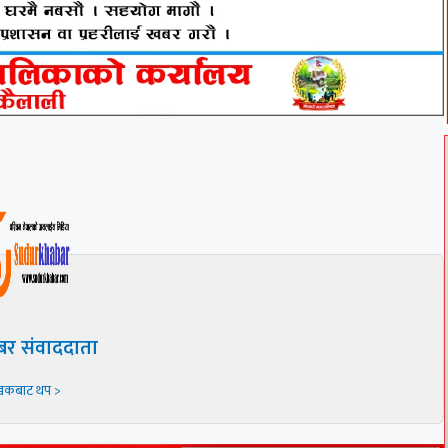
बर संवाददाता
खकबाट थप >