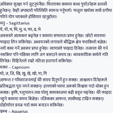
अधिकार सुरक्षा गर्न जुट्नुपर्नेछ। चिताएका काममा बाधा पुर्याउनेहरू प्रशस्तै
हुनेछन्। केही अप्ठ्यारो परिस्थिति सामना गर्नुपर्ला। फजुल खर्चका साथै ठगीमा
परिने योग भएकाले होसियार रहनुहोला।
धनु – Sagittarius
ये, यो, भ, भि, भु, ध, फा, ढ, भे
अवसरले आत्मबल बढ्नेछ र काममा सफलता प्राप्त हुनेछ। छोटो समयमा
फाइदा लिन सकिनेछ। अध्ययनको लगावले बौद्धिक क्षेत्र फराकिलो बन्नेछ।
नयाँ काम गर्ने अवसर प्राप्त हुनेछ। व्यापारले फाइदा दिनेछ। तत्काल धेरै गर्न
नसकिए पनि पछिका लागि जग बसाउने समय छ। व्यावसायिक कर्मले गति
लिनेछ। मिहिनेतले राम्रो नतिजा हातपार्न सकिनेछ।
मकर – Capricorn
भो, ज, जि, खि, खु, खे, खो, गा, गि
आफन्त र परिवारजनलाई धेरै समय दिनुपर्ने हुन सक्छ। आश्वासन दिनेहरूले
प्रतिबद्धता पूरा नगर्न सक्छन्। हल्लाको भरमा अरूको विश्वास गर्दा धोका हुन
सक्छ। कृषि, पशुपालन तथा घरेलु कामकाजमा बढी प्रवृत्त भइनेछ। धेरै फाइदा
नहुने काममा समय बित्नेछ। नजिकका आफन्त, साथीभाइ टाढिन सक्छन्।
दोहोर्याएर प्रयत्न गर्दा काम बनाउन सकिनेछ।
कुम्भ – Aquarius