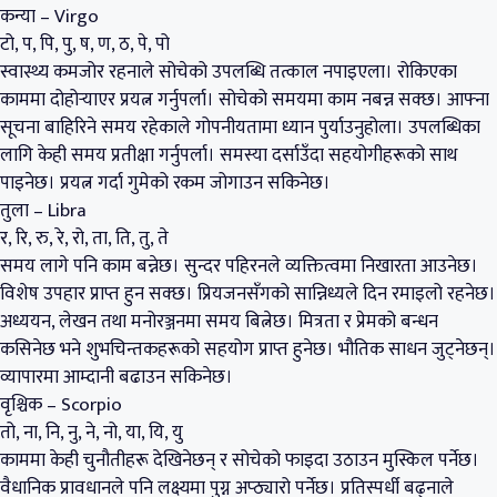
कन्या – Virgo
टो, प, पि, पु, ष, ण, ठ, पे, पो
स्वास्थ्य कमजोर रहनाले सोचेको उपलब्धि तत्काल नपाइएला। रोकिएका
काममा दोहोऱ्याएर प्रयत्न गर्नुपर्ला। सोचेको समयमा काम नबन्न सक्छ। आफ्ना
सूचना बाहिरिने समय रहेकाले गोपनीयतामा ध्यान पुर्याउनुहोला। उपलब्धिका
लागि केही समय प्रतीक्षा गर्नुपर्ला। समस्या दर्साउँदा सहयोगीहरूको साथ
पाइनेछ। प्रयत्न गर्दा गुमेको रकम जोगाउन सकिनेछ।
तुला – Libra
र, रि, रु, रे, रो, ता, ति, तु, ते
समय लागे पनि काम बन्नेछ। सुन्दर पहिरनले व्यक्तित्वमा निखारता आउनेछ।
विशेष उपहार प्राप्त हुन सक्छ। प्रियजनसँगको सान्निध्यले दिन रमाइलो रहनेछ।
अध्ययन, लेखन तथा मनोरञ्जनमा समय बित्नेछ। मित्रता र प्रेमको बन्धन
कसिनेछ भने शुभचिन्तकहरूको सहयोग प्राप्त हुनेछ। भौतिक साधन जुट्नेछन्।
व्यापारमा आम्दानी बढाउन सकिनेछ।
वृश्चिक – Scorpio
तो, ना, नि, नु, ने, नो, या, यि, यु
काममा केही चुनौतीहरू देखिनेछन् र सोचेको फाइदा उठाउन मुस्किल पर्नेछ।
वैधानिक प्रावधानले पनि लक्ष्यमा पुग्न अप्ठ्यारो पर्नेछ। प्रतिस्पर्धी बढ्नाले