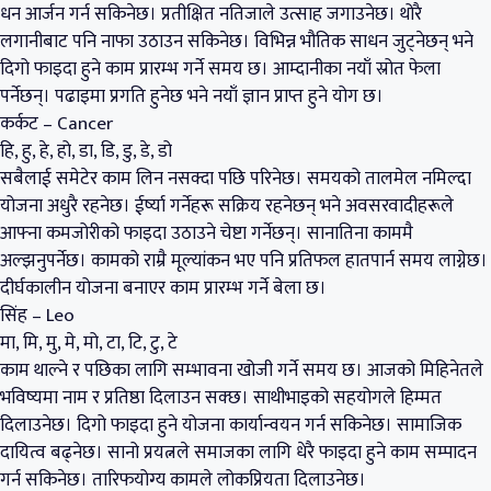
धन आर्जन गर्न सकिनेछ। प्रतीक्षित नतिजाले उत्साह जगाउनेछ। थोरै
लगानीबाट पनि नाफा उठाउन सकिनेछ। विभिन्न भौतिक साधन जुट्नेछन् भने
दिगो फाइदा हुने काम प्रारम्भ गर्ने समय छ। आम्दानीका नयाँ स्रोत फेला
पर्नेछन्। पढाइमा प्रगति हुनेछ भने नयाँ ज्ञान प्राप्त हुने योग छ।
कर्कट – Cancer
हि, हु, हे, हो, डा, डि, डु, डे, डो
सबैलाई समेटेर काम लिन नसक्दा पछि परिनेछ। समयको तालमेल नमिल्दा
योजना अधुरै रहनेछ। ईर्ष्या गर्नेहरू सक्रिय रहनेछन् भने अवसरवादीहरूले
आफ्ना कमजोरीको फाइदा उठाउने चेष्टा गर्नेछन्। सानातिना काममै
अल्झनुपर्नेछ। कामको राम्रै मूल्यांकन भए पनि प्रतिफल हातपार्न समय लाग्नेछ।
दीर्घकालीन योजना बनाएर काम प्रारम्भ गर्ने बेला छ।
सिंह – Leo
मा, मि, मु, मे, मो, टा, टि, टु, टे
काम थाल्ने र पछिका लागि सम्भावना खोजी गर्ने समय छ। आजको मिहिनेतले
भविष्यमा नाम र प्रतिष्ठा दिलाउन सक्छ। साथीभाइको सहयोगले हिम्मत
दिलाउनेछ। दिगो फाइदा हुने योजना कार्यान्वयन गर्न सकिनेछ। सामाजिक
दायित्व बढ्नेछ। सानो प्रयत्नले समाजका लागि धेरै फाइदा हुने काम सम्पादन
गर्न सकिनेछ। तारिफयोग्य कामले लोकप्रियता दिलाउनेछ।