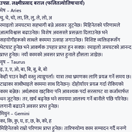
उपप्रा. लक्ष्मीप्रसाद बराल (फलितज्योतिषाचार्य)
मेष – Aries
चु, चे, चो, ला, लि, लु, ले, लो, अ
रमाइलो जमघटमा सहभागी बन्ने अवसर जुट्नेछ। मिहिनेतको परिणामले
आत्मविश्वास बढाउनेछ। विशेष अवसरले प्रसन्नता दिलाउनेछ भने
सहयोगीहरूको साथले काममा उत्साह जगाउनेछ। विशिष्ट व्यक्तिहरूसँग
भेटघाट हुनेछ भने आकर्षक उपहार प्राप्त हुन सक्छ। रमाइलो जमघटको आनन्द
प्राप्त हुनेछ। नयाँ कामको अवसर प्राप्त हुनाले हौसला जाग्नेछ।
वृष – Taurus
इ, उ, ए, ओ, बा, बि, बु, बे, बो
केही पाउन केही वस्तु त्याग्नुपर्ला। यात्रा तथा भ्रमणका लागि प्रयत्न गर्ने समय छ।
टाढाका साथीभाइले काममा साथ दिनेछन्। दोहोर्याएर प्रयत्न गर्दा रोकिएको
काम बन्नेछ। अर्थअभाव खट्किए पनि आवश्यक पर्दा सरसापट वा कर्जामार्फत
धन जुट्नेछ। तर, खर्च बढ्नेछ भने समयमा आलस्य गर्ने बानीले पछि परिनेछ।
लगानी बढाउने अवसर प्राप्त हुनेछ।
मिथुन – Gemini
का, कि, कु, घ, ङ, छ, के, को, ह
मिहिनेतको राम्रो परिणाम प्राप्त हुनेछ। तारिफयोग्य काम सम्पादन गर्दै मनग्गे