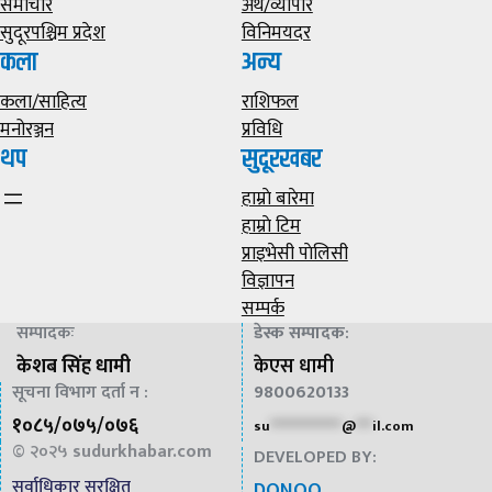
समाचार
अर्थ/व्यापार
सुदूरपश्चिम प्रदेश
विनिमयदर
कला
अन्य
कला/साहित्य
राशिफल
मनोरञ्जन
प्रविधि
थप
सुदूरखबर
हाम्राे बारेमा
हाम्राे टिम
प्राइभेसी पाेलिसी
विज्ञापन
सम्पर्क
सम्पादकः
डेस्क सम्पादक
:
केशब सिंह धामी
केएस धामी
सूचना विभाग दर्ता न :
9800620133
१०८५/०७५/०७६
su
*************
@
***
il.com
© २०२५
sudurkhabar.com
DEVELOPED BY:
सर्वाधिकार सुरक्षित
DONOO