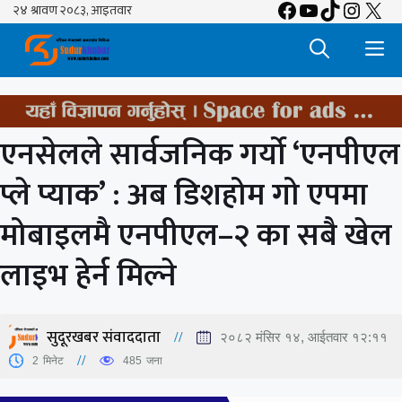
Facebook
YouTube
TikTok
Insta
X
Skip
to
M
content
एनसेलले सार्वजनिक गर्यो ‘एनपीएल
प्ले प्याक’ : अब डिशहोम गो एपमा
मोबाइलमै एनपीएल–२ का सबै खेल
लाइभ हेर्न मिल्ने
सुदूरखबर संवाददाता
२०८२ मंसिर १४, आईतवार १२:११
2
मिनेट
485
जना