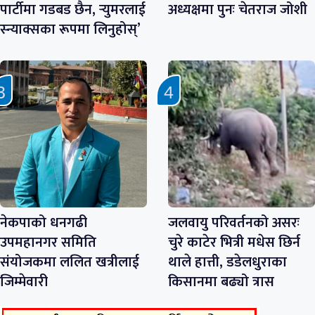
पार्टीमा गडबड छैन, र्‍युमरलाई
अध्यक्षमा पुनः चेतराज जोशी
स्न्याक्सका रूपमा लिनुहोस्’
नेकपाको धनगढी
जलवायु परिवर्तनको असरः
उपमहानगर समिति
चुरे काटेर भित्री मधेस छिर्न
संयोजकमा ललित खत्रीलाई
थाले हात्ती, डडेलधुराका
जिम्मेवारी
किसानमा बढ्यो त्रास