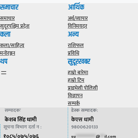
समाचार
आर्थिक
समाचार
अर्थ/व्यापार
सुदूरपश्चिम प्रदेश
विनिमयदर
कला
अन्य
कला/साहित्य
राशिफल
मनोरञ्जन
प्रविधि
थप
सुदूरखबर
हाम्राे बारेमा
हाम्राे टिम
प्राइभेसी पाेलिसी
विज्ञापन
सम्पर्क
सम्पादकः
डेस्क सम्पादक
:
केशब सिंह धामी
केएस धामी
सूचना विभाग दर्ता न :
9800620133
१०८५/०७५/०७६
su
*************
@
***
il.com