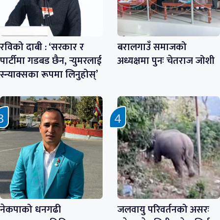
रविको दाबी : ‘सरकार र
बरालगाउँ समाजको
पार्टीमा गडबड छैन, र्‍युमरलाई
अध्यक्षमा पुनः चेतराज जोशी
स्न्याक्सका रूपमा लिनुहोस्’
नेकपाको धनगढी
जलवायु परिवर्तनको असरः