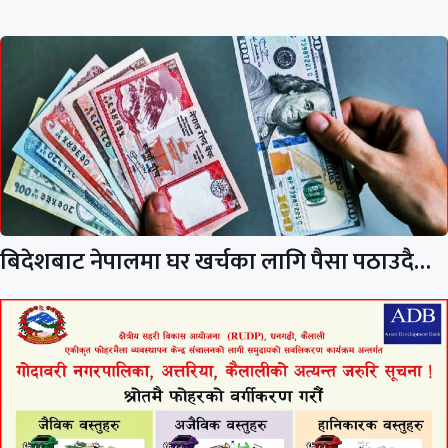
बिदेशबाट नेपालमा घर खर्चका लागि पैसा पठाउदै…