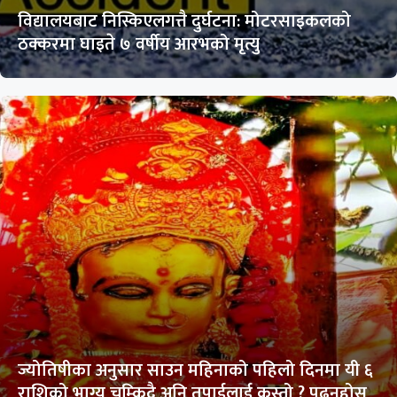
विद्यालयबाट निस्किएलगत्तै दुर्घटना: मोटरसाइकलको
ठक्करमा घाइते ७ वर्षीय आरभको मृत्यु
ज्योतिषीका अनुसार साउन महिनाको पहिलो दिनमा यी ६
राशिको भाग्य चम्किदै अनि तपाईलाई कस्तो ? पढ्नुहोस्