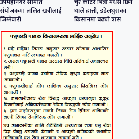
उपमहानगर समिति
चुरे काटेर भित्री मधेस छिर्न
संयोजकमा ललित खत्रीलाई
थाले हात्ती, डडेलधुराका
जिम्मेवारी
किसानमा बढ्यो त्रास