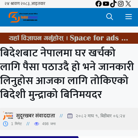
Facebook
YouTube
TikTok
Insta
X
Skip
to
M
content
बिदेशबाट नेपालमा घर खर्चको
लागि पैसा पठाउदै हो भने जानकारी
लिनुहोस आजका लागि तोकिएको
बिदेशी मुन्द्राको बिनिमयदर
सुदूरखबर संवाददाता
२०८२ माघ १, बिहीबार ०६:२४
1
मिनेट
498
जना