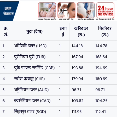
क्र.
इका
खरिददर
बिक्रीदर
मुद्रा (देश)
सं.
ई
(रु.)
(रु.)
1
अमेरिकी डलर (USD)
1
144.18
144.78
2
युरोपियन युरो (EUR)
1
167.94
168.64
3
युके पाउण्ड स्टर्लिङ (GBP)
1
193.88
194.69
4
स्वीस फ्र्याङ्क (CHF)
1
179.94
180.69
5
अष्ट्रेलियन डलर (AUD)
1
96.31
96.71
6
क्यानेडियन डलर (CAD)
1
103.82
104.25
7
सिङ्गापुर डलर (SGD)
1
111.95
112.41