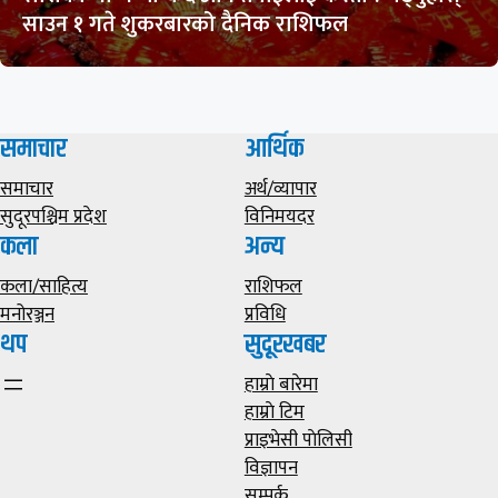
साउन १ गते शुकरबारको दैनिक राशिफल
समाचार
आर्थिक
समाचार
अर्थ/व्यापार
सुदूरपश्चिम प्रदेश
विनिमयदर
कला
अन्य
कला/साहित्य
राशिफल
मनोरञ्जन
प्रविधि
थप
सुदूरखबर
हाम्राे बारेमा
हाम्राे टिम
प्राइभेसी पाेलिसी
विज्ञापन
सम्पर्क