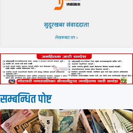
सुदूरखबर संवाददाता
लेखकबाट थप >
सम्बन्धित पाेष्ट