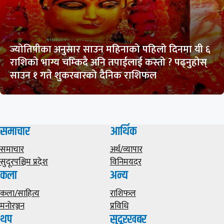
ज्योतिषीका अनुसार साउन महिनाको पहिलो दिनमा यी ६
राशिको भाग्य चम्किदै अनि तपाईलाई कस्तो ? पढ्नुहोस्
साउन १ गते शुकरबारको दैनिक राशिफल
समाचार
आर्थिक
समाचार
अर्थ/व्यापार
सुदूरपश्चिम प्रदेश
विनिमयदर
कला
अन्य
कला/साहित्य
राशिफल
मनोरञ्जन
प्रविधि
थप
सुदूरखबर