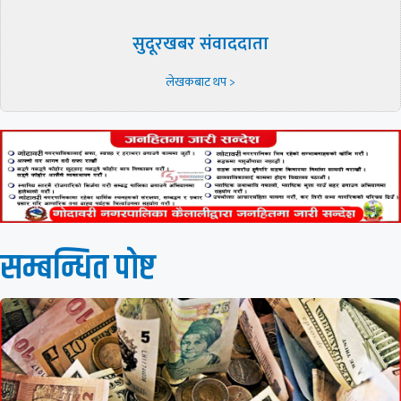
सुदूरखबर संवाददाता
लेखकबाट थप >
सम्बन्धित पाेष्ट