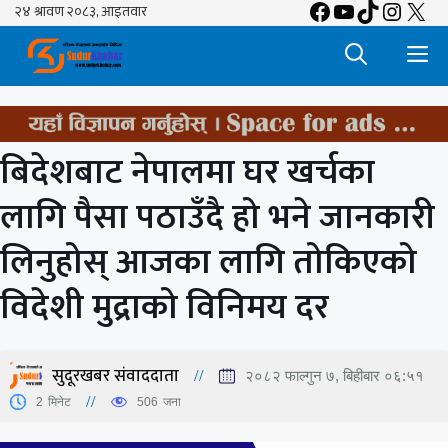
Facebook
YouTube
TikTok
Insta
X
Skip
to
M
content
बिदेशबाट नेपालमा घर खर्चका
लागि पैसा पठाउँदै हो भने जानकारी
लिनुहोस् आजका लागि तोकिएको
विदेशी मुद्राको विनिमय दर
सुदूरखबर संवाददाता
२०८२ फाल्गुन ७, बिहीबार ०६:५१
2
मिनेट
506
जना