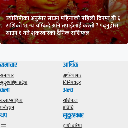
ज्योतिषीका अनुसार साउन महिनाको पहिलो दिनमा यी ६
राशिको भाग्य चम्किदै अनि तपाईलाई कस्तो ? पढ्नुहोस्
साउन १ गते शुकरबारको दैनिक राशिफल
समाचार
आर्थिक
समाचार
अर्थ/व्यापार
सुदूरपश्चिम प्रदेश
विनिमयदर
कला
अन्य
कला/साहित्य
राशिफल
मनोरञ्जन
प्रविधि
थप
सुदूरखबर
हाम्राे बारेमा